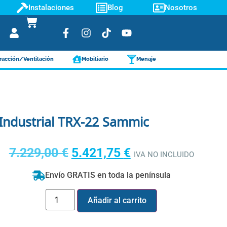
Instalaciones
Blog
Nosotros
racción/Ventilación
Mobiliario
Menaje
 Industrial TRX-22 Sammic
7.229,00
€
5.421,75
€
IVA NO INCLUIDO
Envío GRATIS en toda la península
Añadir al carrito