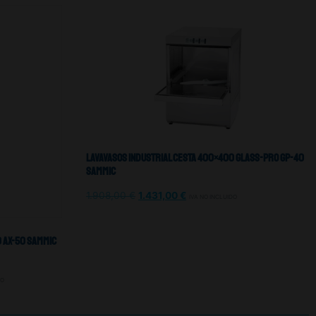
Lavavasos Industrial Cesta 400×400 Glass-Pro Gp-40
Sammic
1.908,00
€
1.431,00
€
IVA NO INCLUIDO
0 Ax-50 Sammic
DO