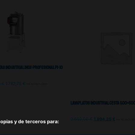
as Industrial Inox-Profesional PI-10
0
€
1.782,75
€
IVA NO INCLUIDO
Lavaplatos Industrial Cesta 500×50
2.659,00
€
1.994,25
€
IVA NO INCLUI
pias y de terceros para: