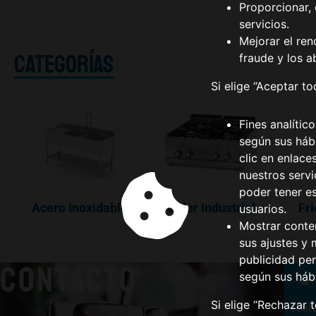
Proporcionar, 
servicios.
Mejorar el ren
CATEGORÍAS
fraude y los a
Si elige “Aceptar t
Fines analític
según sus hábi
clic en enlace
nuestros serv
poder tener e
Acero Inoxidable
Calor Industrial
Fri
usuarios.
Mostrar conte
sus ajustes y 
publicidad per
CONTACTO
según sus háb
(
Si elige “Rechazar 
Rel