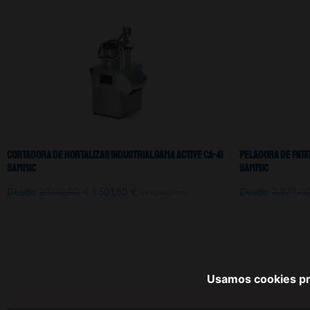
Cortadora De Hortalizas Industrial Gama Active CA-41
Peladora De Patat
Sammic
Sammic
Desde
2.002,00
€
1.501,50
€
Desde
2.377,0
IVA NO INCLUIDO
Usamos cookies pro