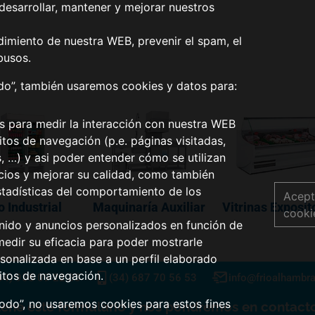
desarrollar, mantener y mejorar nuestros
dimiento de nuestra WEB, prevenir el spam, el
busos.
odo”, también usaremos cookies y datos para:
os para medir la interacción con nuestra WEB
tos de navegación (p.e. páginas visitadas,
s, …) y asi poder entender cómo se utilizan
icios y mejorar su calidad, como también
stadísticas del comportamiento de los
Acept
o Industrial
Maquinaría Auxiliar
Vitrinas Exposit
cooki
nido y anuncios personalizados en función de
medir su eficacia para poder mostrarle
sonalizada en base a un perfil elaborado
itos de navegación.
34) 955 09 22 33
(34) 687 70 56 53
info@frioalhambr
todo”, no usaremos cookies para estos fines
lene este formulario y nos pondremos en contacto