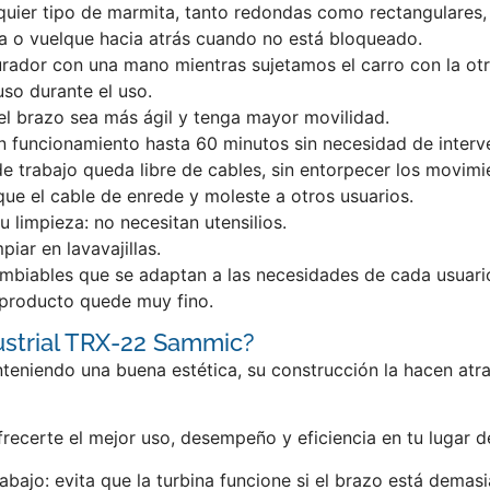
quier tipo de marmita, tanto redondas como rectangulares,
iga o vuelque hacia atrás cuando no está bloqueado.
turador con una mano mientras sujetamos el carro con la otr
uso durante el uso.
el brazo sea más ágil y tenga mayor movilidad.
 funcionamiento hasta 60 minutos sin necesidad de interve
e trabajo queda libre de cables, sin entorpecer los movimie
que el cable de enrede y moleste a otros usuarios.
u limpieza: no necesitan utensilios.
piar en lavavajillas.
cambiables que se adaptan a las necesidades de cada usuari
l producto quede muy fino.
ustrial TRX-22 Sammic?
nteniendo una buena estética, su construcción la hacen atr
frecerte el mejor uso, desempeño y eficiencia en tu lugar 
abajo: evita que la turbina funcione si el brazo está dema