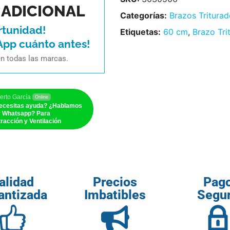
ADICIONAL
Categorías:
Brazos Triturad
rtunidad!
Etiquetas:
60 cm
,
Brazo Tri
App cuánto antes!
en todas las marcas.
erto García
Online
ecesitas ayuda? ¿Hablamos
r Whatsapp? Para
racción y Ventilación
alidad
Precios
Pag
antizada
Imbatibles
Segu