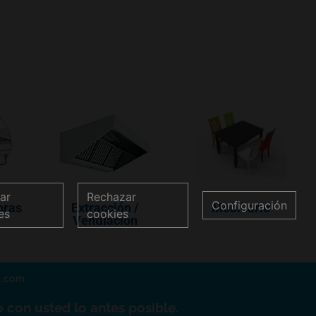
ar
Rechazar
Configuración
oras
Extracción /
Mobiliario
es
cookies
Ventilación
a.com
 con usted lo antes posible.