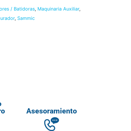
ores / Batidoras
,
Maquinaria Auxiliar
,
turador
,
Sammic
o
ro
Asesoramiento