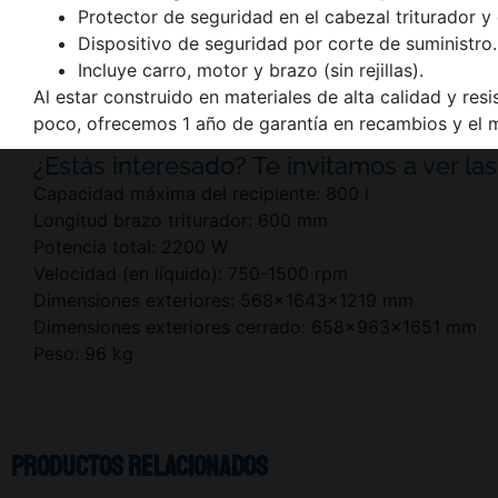
Protector de seguridad en el cabezal triturador y
Dispositivo de seguridad por corte de suministro.
Incluye carro, motor y brazo (sin rejillas).
Al estar construido en materiales de alta calidad y res
poco, ofrecemos 1 año de garantía en recambios y el m
¿Estás interesado? Te invitamos a ver las 
Capacidad máxima del recipiente: 800 l
Longitud brazo triturador: 600 mm
Potencia total: 2200 W
Velocidad (en líquido): 750-1500 rpm
Dimensiones exteriores: 568x1643x1219 mm
Dimensiones exteriores cerrado: 658x963x1651 mm
Peso: 96 kg
Productos relacionados