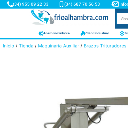
(34) 955 09 22 33
(34) 687 70 56 53
inf
Acero Inoxidable
Calor Industrial
Fr
Inicio
/
Tienda
/
Maquinaria Auxiliar
/
Brazos Trituradores 