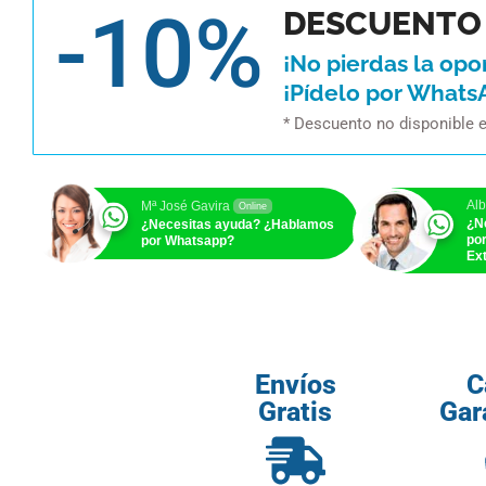
-10%
DESCUENTO 
¡No pierdas la opo
¡Pídelo por Whats
* Descuento no disponible 
Alb
Mª José Gavira
Online
¿N
¿Necesitas ayuda? ¿Hablamos
po
por Whatsapp?
Ext
Envíos
C
Gratis
Gar