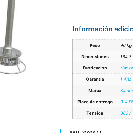
Información adici
Peso
96 kg
Dimensiones
164,3 
Fabricacion
Nacio
Garantia
1 Año
Marca
Samm
Plazo de entrega
3-4 D
Tension
380V
SKU:
3030506