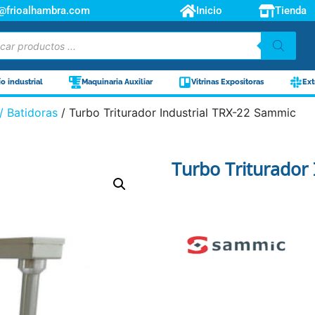
o@frioalhambra.com
Inicio
Tienda
ío industrial
Maquinaria Auxiliar
Vitrinas Expositoras
Ext
/ Batidoras
/ Turbo Triturador Industrial TRX-22 Sammic
Turbo Triturador