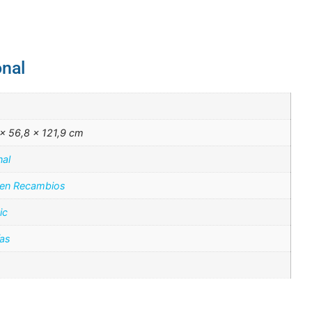
onal
× 56,8 × 121,9 cm
nal
 en Recambios
ic
ías