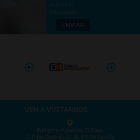
Política de
Privacidad
.
ENVIAR
VEN A VISITARNOS
Poligono Industrial El Pino,
C. Pino Central, 29, A, 41016 Sevilla