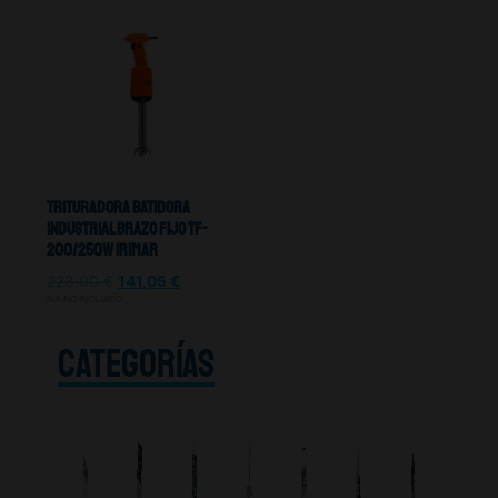
Trituradora Batidora
Industrial Brazo Fijo TF-
200/250W Irimar
223,00
€
141,05
€
IVA NO INCLUIDO
CATEGORÍAS