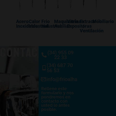
Acero
Calor
Frio
Maquinaría
Vitrinas
Extracción
Mobiliario
Inoxidable
Industrial
Industrial
Auxiliar
Expositoras
/
Ventilación
CONTACTO
(34) 955 09
22 33
(34) 687 70
56 53
info@frioalhambra.com
Rellene este
formulario y nos
pondremos en
contacto con
usted lo antes
posible.