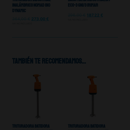
Inalámbrico Nomad 190
Eco-3 Gn1/3 Irimar
Dynamic
296,00
€
187,22
€
364,00
€
273,00
€
IVA NO INCLUIDO
IVA NO INCLUIDO
También te recomendamos…
Trituradora Batidora
Trituradora Batidora