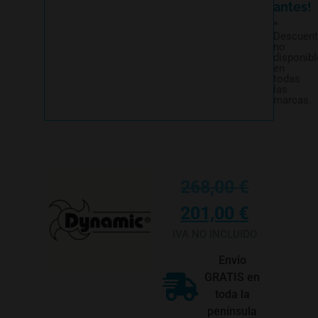
antes!
*
Descuen
no
disponibl
en
todas
las
marcas.
268,00
€
201,00
€
IVA NO INCLUIDO
Envío
GRATIS en
toda la
península