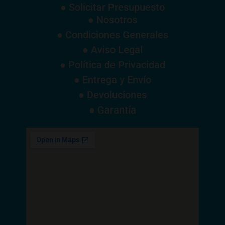
● Solicitar Presupuesto
● Nosotros
● Condiciones Generales
● Aviso Legal
● Política de Privacidad
● Entrega y Envío
● Devoluciones
● Garantía