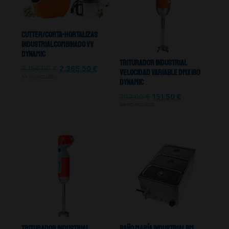
Cutter/Corta-Hortalizas
Industrial Combinado VV
Dynamic
Triturador Industrial
3.154,00
€
2.365,50
€
Velocidad Variable DMX 160
IVA NO INCLUIDO
Dynamic
202,00
€
151,50
€
IVA NO INCLUIDO
Triturador Industrial
Baño María Industrial Bm