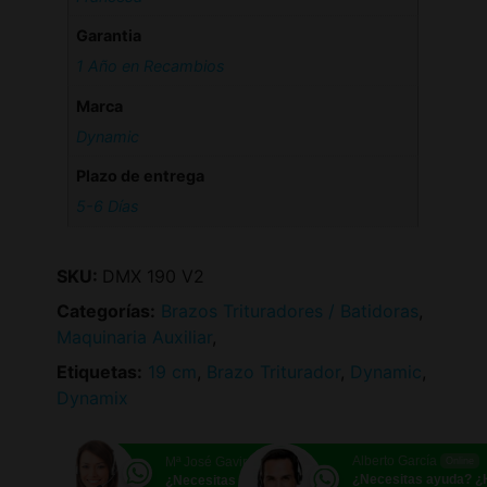
Garantia
1 Año en Recambios
Marca
Dynamic
Plazo de entrega
5-6 Días
SKU:
DMX 190 V2
Categorías:
Brazos Trituradores / Batidoras
,
Maquinaria Auxiliar
,
Etiquetas:
19 cm
,
Brazo Triturador
,
Dynamic
,
Dynamix
Alberto García
Mª José Gavira
Online
Online
¿Necesitas ayuda? 
¿Necesitas ayuda? ¿Hablamos