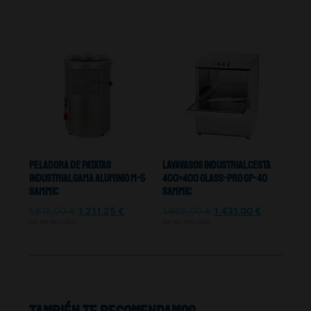
Peladora De Patatas
Lavavasos Industrial Cesta
Industrial Gama Aluminio M-5
400×400 Glass-Pro Gp-40
Sammic
Sammic
1.615,00
€
1.211,25
€
1.908,00
€
1.431,00
€
IVA NO INCLUIDO
IVA NO INCLUIDO