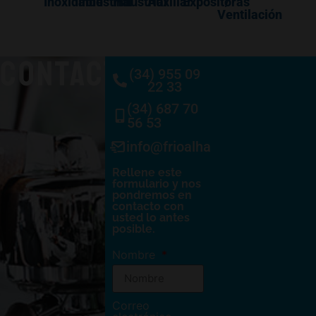
Inoxidable
Industrial
Industrial
Auxiliar
Expositoras
/
Ventilación
CONTACTO
(34) 955 09
22 33
(34) 687 70
56 53
info@frioalhambra.com
Rellene este
formulario y nos
pondremos en
contacto con
usted lo antes
posible.
Nombre
Correo