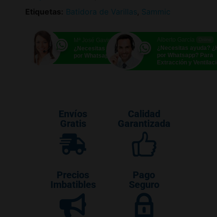
Etiquetas:
Batidora de Varillas
,
Sammic
Alberto García
Mª José Gavira
Online
Online
¿Necesitas ayuda? 
¿Necesitas ayuda? ¿Hablamos
por Whatsapp? Para
por Whatsapp?
Extracción y Ventilac
Envíos
Calidad
Gratis
Garantizada
Precios
Pago
Imbatibles
Seguro