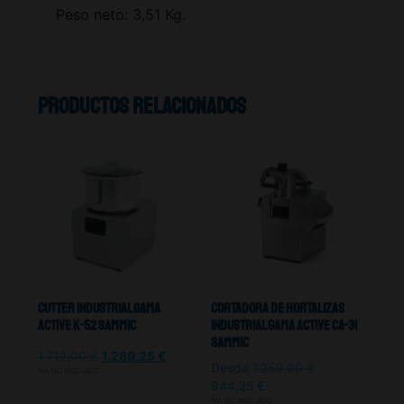
Peso neto: 3,51 Kg.
Productos relacionados
Cutter Industrial Gama
Cortadora De Hortalizas
Active K-52 Sammic
Industrial Gama Active CA-31
Sammic
1.719,00
€
1.289,25
€
Desde
1.259,00
€
IVA NO INCLUIDO
944,25
€
IVA NO INCLUIDO