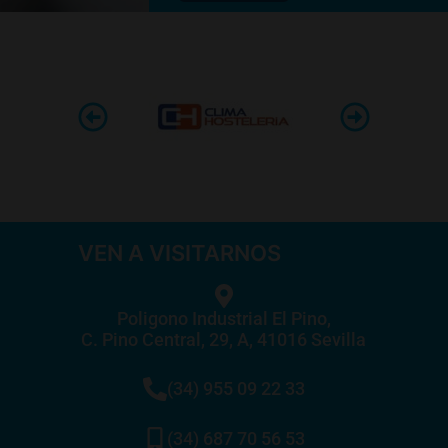
VEN A VISITARNOS
Poligono Industrial El Pino,
C. Pino Central, 29, A, 41016 Sevilla
(34) 955 09 22 33
(34) 687 70 56 53