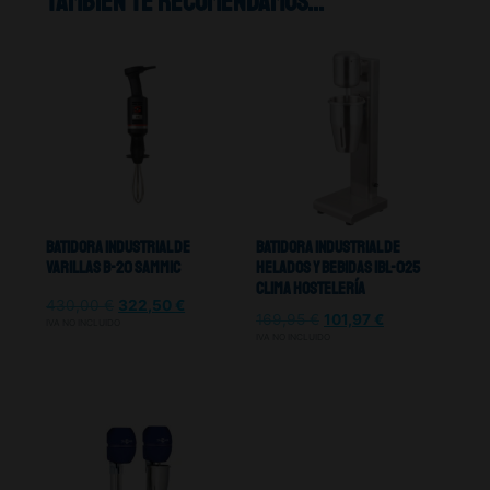
También te recomendamos…
Batidora Industrial De
Batidora Industrial De
Varillas B-20 Sammic
Helados y Bebidas IBL-025
Clima Hostelería
430,00
€
322,50
€
169,95
€
101,97
€
IVA NO INCLUIDO
IVA NO INCLUIDO