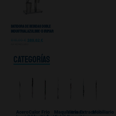
Batidora De Bebidas Doble
Industrial Azul BBE-D Irimar
616,00
€
389,62
€
IVA NO INCLUIDO
CATEGORÍAS
Acero
Calor
Frio
Maquinaría
Vitrinas
Extracción
Mobiliario