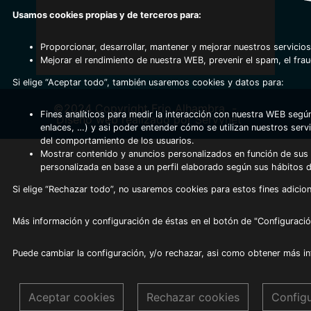
Usamos cookies propias y de terceros para:
Proporcionar, desarrollar, mantener y mejorar nuestros servicios
Mejorar el rendimiento de nuestra WEB, prevenir el spam, el fra
Si elige “Aceptar todo”, también usaremos cookies y datos para:
©2024 Copyright Frio Alhambra
-
Fines analíticos para medir la interacción con nuestra WEB según
Diseño web realizado por Servynet
enlaces, …) y asi poder entender cómo se utilizan nuestros serv
del comportamiento de los usuarios.
Mostrar contenido y anuncios personalizados en función de sus a
personalizada en base a un perfil elaborado según sus hábitos 
Si elige “Rechazar todo”, no usaremos cookies para estos fines adicion
Más información y configuración de éstas en el botón de "Configuració
Puede cambiar la configuración, y/o rechazar, asi como obtener más i
Aceptar cookies
Rechazar cookies
Config