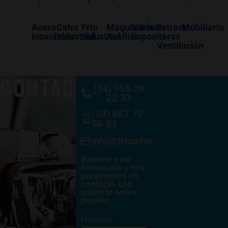
Acero
Calor
Frio
Maquinaría
Vitrinas
Extracción
Mobiliario
Inoxidable
Industrial
Industrial
Auxiliar
Expositoras
/
Ventilación
CONTACTO
(34) 955 09
22 33
(34) 687 70
56 53
info@frioalhambra.com
Rellene este
formulario y nos
pondremos en
contacto con
usted lo antes
posible.
Nombre