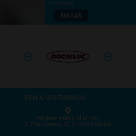
Privacidad
.
ENVIAR
VEN A VISITARNOS
Poligono Industrial El Pino,
C. Pino Central, 29, A, 41016 Sevilla