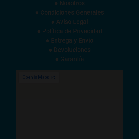
● Nosotros
● Condiciones Generales
● Aviso Legal
● Política de Privacidad
● Entrega y Envío
● Devoluciones
● Garantía