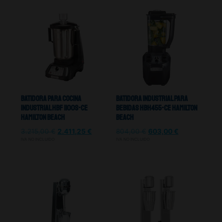
Batidora Para Cocina
Batidora Industrial Para
Industrial HBF 1100S-CE
Bebidas HBH455-CE Hamilton
Hamilton Beach
Beach
3.215,00
€
2.411,25
€
804,00
€
603,00
€
IVA NO INCLUIDO
IVA NO INCLUIDO