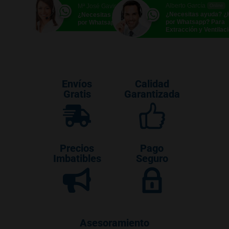
Alberto García
Mª José Gavira
Online
Online
¿Necesitas ayuda? 
¿Necesitas ayuda? ¿Hablamos
por Whatsapp? Para
por Whatsapp?
Extracción y Ventilac
Envíos
Calidad
Gratis
Garantizada
Precios
Pago
Imbatibles
Seguro
Asesoramiento