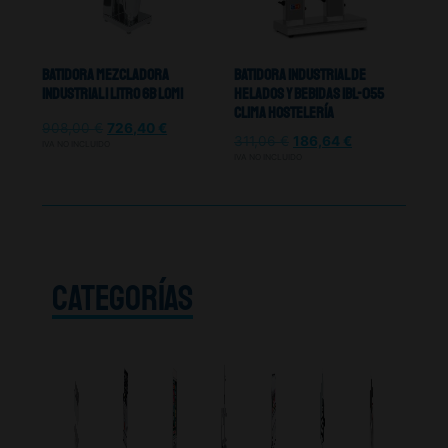
Batidora Mezcladora
Batidora Industrial De
Industrial 1 Litro 6b Lomi
Helados y Bebidas Ibl-055
Clima Hostelería
908,00
€
726,40
€
311,06
€
186,64
€
IVA NO INCLUIDO
IVA NO INCLUIDO
CATEGORÍAS