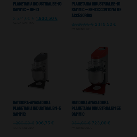
Planetaria Industrial BE-10
Planetaria Industrial BE-10
Sammic – BE-10
Sammic – BE-10C Con toma de
accesorios
2.574,00
€
1.930,50
€
IVA NO INCLUIDO
2.826,00
€
2.119,50
€
IVA NO INCLUIDO
Batidora-Amasadora
Batidora Amasadora
Planetaria Industrial BM-5
Planetaria Industrial Bm 5E
Sammic
Sammic
1.209,00
€
906,75
€
964,00
€
723,00
€
IVA NO INCLUIDO
IVA NO INCLUIDO