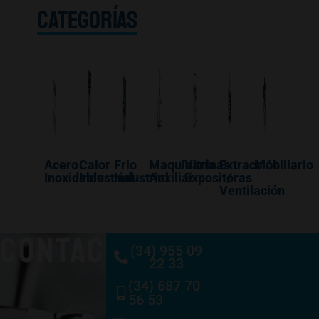
CATEGORÍAS
Acero
Calor
Frio
Maquinaría
Vitrinas
Extracción
Mobiliario
Inoxidable
Industrial
Industrial
Auxiliar
Expositoras
/
Ventilación
CONTACTO
(34) 955 09
22 33
(34) 687 70
56 53