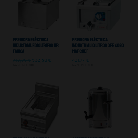
Freidora Eléctrica
Freidora Eléctrica
Industrial FD10LTRIF9S Hr
Industrial 10 Litros OFE 4060
Fainca
Marchef
710,00
€
532,50
€
421,77
€
IVA NO INCLUIDO
IVA NO INCLUIDO