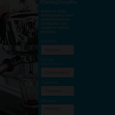
info@frioalhambra.com
Rellene este
formulario y nos
pondremos en
contacto con
usted lo antes
posible.
Nombre
Correo
electrónico
Teléfono
Mensaje