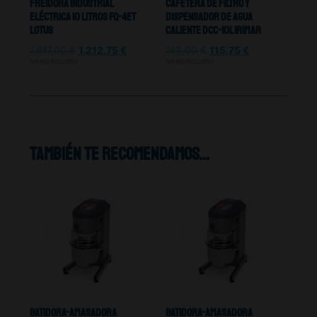
Freidora Industrial
Cafetera De Filtro Y
Eléctrica 10 Litros FQ-4ET
Dispensador De Agua
Lotus
Caliente DCC-10L Irimar
1.617,00
€
1.212,75
€
183,00
€
115,75
€
IVA NO INCLUIDO
IVA NO INCLUIDO
También te recomendamos…
Batidora-Amasadora
Batidora-Amasadora