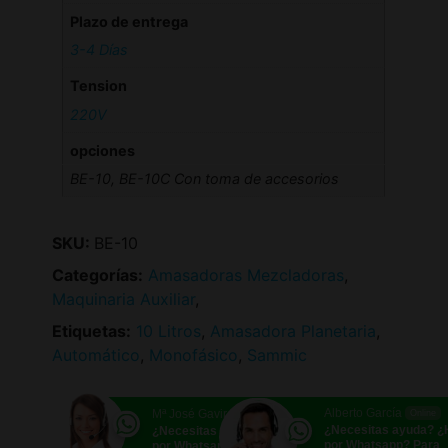
Plazo de entrega
3-4 Días
Tension
220V
opciones
BE-10, BE-10C Con toma de accesorios
SKU:
BE-10
Categorías:
Amasadoras Mezcladoras
,
Maquinaria Auxiliar
,
Etiquetas:
10 Litros
,
Amasadora Planetaria
,
Automático
,
Monofásico
,
Sammic
Alberto García
Mª José Gavira
Online
Online
¿Necesitas ayuda? 
¿Necesitas ayuda? ¿Hablamos
por Whatsapp? Para
por Whatsapp?