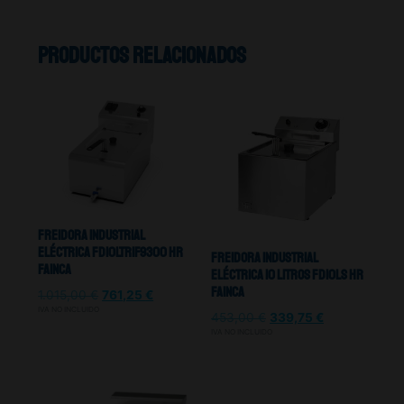
Productos relacionados
Freidora Industrial
Eléctrica FD10LTRIF9300 HR
Freidora Industrial
Fainca
Eléctrica 10 Litros Fd10ls Hr
Fainca
1.015,00
€
761,25
€
IVA NO INCLUIDO
453,00
€
339,75
€
IVA NO INCLUIDO