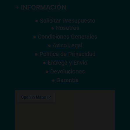
+ INFORMACIÓN
● Solicitar Presupuesto
● Nosotros
● Condiciones Generales
● Aviso Legal
● Política de Privacidad
● Entrega y Envío
● Devoluciones
● Garantía