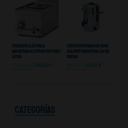
Freidora Eléctrica
Termo Dispensador Agua
Industrial 10 Litros F10T-63ET
Caliente Industrial CA-10L
Lotus
Irimar
1.526,00
€
1.144,50
€
159,00
€
100,57
€
IVA NO INCLUIDO
IVA NO INCLUIDO
CATEGORÍAS