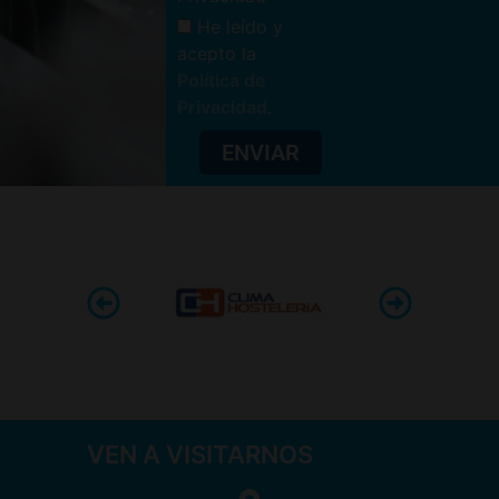
He leído y
acepto la
Política de
Privacidad
.
ENVIAR
VEN A VISITARNOS