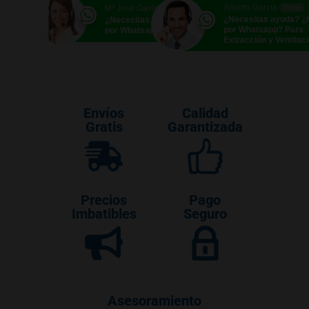
Alberto García
Mª José Gavira
Online
Online
¿Necesitas ayuda? 
¿Necesitas ayuda? ¿Hablamos
por Whatsapp? Para
por Whatsapp?
Extracción y Ventilac
Envíos
Calidad
Gratis
Garantizada
Precios
Pago
Imbatibles
Seguro
Asesoramiento