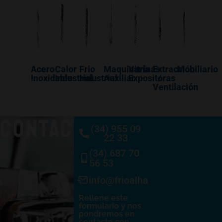
Acero
Calor
Frio
Maquinaría
Vitrinas
Extracción
Mobiliario
Inoxidable
Industrial
Industrial
Auxiliar
Expositoras
/
Ventilación
CONTACTO
(34) 955 09
22 33
(34) 687 70
56 53
info@frioalhambra.com
Rellene este
formulario y nos
pondremos en
contacto con