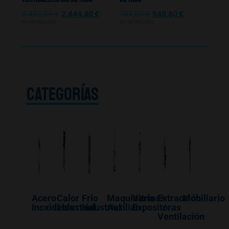
3.492,00
€
2.444,40
€
784,00
€
548,80
€
IVA NO INCLUIDO
IVA NO INCLUIDO
CATEGORÍAS
Acero
Calor
Frio
Maquinaría
Vitrinas
Extracción
Mobiliario
Inoxidable
Industrial
Industrial
Auxiliar
Expositoras
/
Ventilación