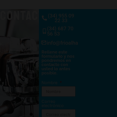
CONTACTO
(34) 955 09
22 33
(34) 687 70
56 53
info@frioalhambra.com
Rellene este
formulario y nos
pondremos en
contacto con
usted lo antes
posible.
Nombre
Correo
electrónico