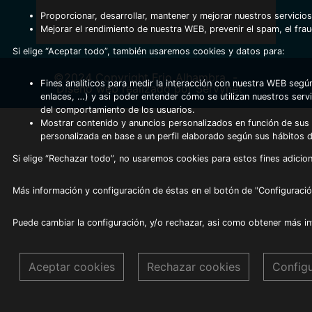
Proporcionar, desarrollar, mantener y mejorar nuestros servicios
Mejorar el rendimiento de nuestra WEB, prevenir el spam, el fra
Si elige “Aceptar todo”, también usaremos cookies y datos para:
©2024 Copyright Frio Alhambra
-
Fines analíticos para medir la interacción con nuestra WEB según
Diseño web realizado por Servynet
enlaces, …) y asi poder entender cómo se utilizan nuestros serv
del comportamiento de los usuarios.
Mostrar contenido y anuncios personalizados en función de sus a
personalizada en base a un perfil elaborado según sus hábitos 
Si elige “Rechazar todo”, no usaremos cookies para estos fines adicion
Más información y configuración de éstas en el botón de "Configuració
Puede cambiar la configuración, y/o rechazar, asi como obtener más i
Aceptar cookies
Rechazar cookies
Config