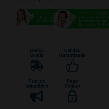
Alberto García
Mª José Gavira
Online
Online
¿Necesitas ayuda? 
¿Necesitas ayuda? ¿Hablamos
por Whatsapp? Para
por Whatsapp?
Extracción y Ventilac
Envíos
Calidad
Gratis
Garantizada
Precios
Pago
Imbatibles
Seguro