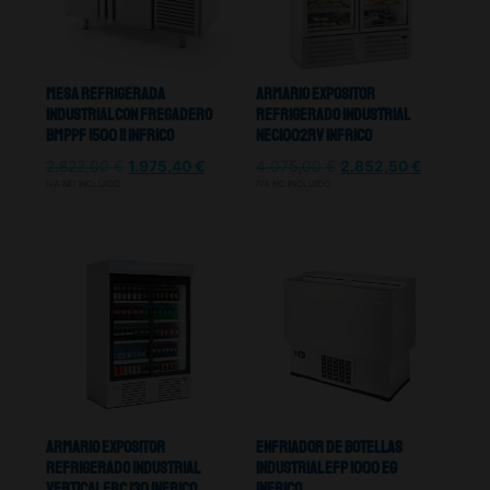
Mesa Refrigerada
Armario Expositor
Industrial Con Fregadero
Refrigerado Industrial
BMPPF 1500 II Infrico
NEC1002RV Infrico
2.822,00
€
1.975,40
€
4.075,00
€
2.852,50
€
IVA NO INCLUIDO
IVA NO INCLUIDO
Armario Expositor
Enfriador De Botellas
Refrigerado Industrial
Industrial Efp 1000 Eg
Vertical Erc 130 Infrico
Infrico