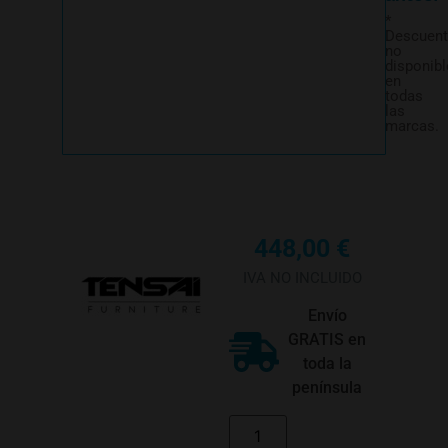
*
Descuen
no
disponibl
en
todas
las
marcas.
448,00
€
IVA NO INCLUIDO
Envío
GRATIS en
toda la
península