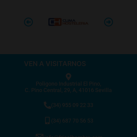
VEN A VISITARNOS
Poligono Industrial El Pino,
C. Pino Central, 29, A, 41016 Sevilla
(34) 955 09 22 33
(34) 687 70 56 53