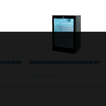
15 II Sh Infrico
Armario Refrigerado Industrial Expositor RB-150H
411,33
€
IVA NO INCLUIDO