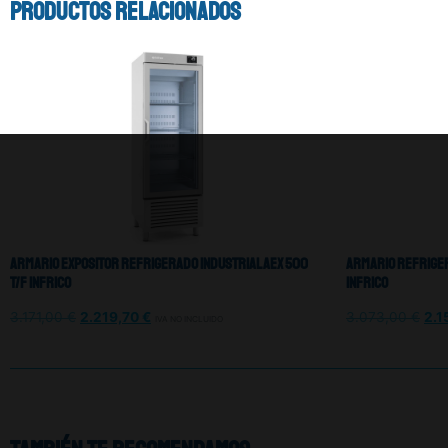
Productos relacionados
Armario Expositor Refrigerado Industrial AEX 500
Armario Refriger
T/F Infrico
Infrico
3.171,00
€
2.219,70
€
3.073,00
€
2.1
IVA NO INCLUIDO