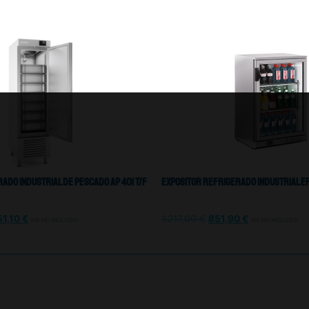
ado Industrial De Pescado AP 401 T/F
Expositor Refrigerado Industrial Erv 
51,10
€
1.217,00
€
851,90
€
IVA NO INCLUIDO
IVA NO INCLUIDO