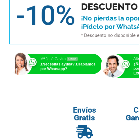
-10%
DESCUENTO 
¡No pierdas la opo
¡Pídelo por Whats
* Descuento no disponible 
Alb
Mª José Gavira
Online
¿N
¿Necesitas ayuda? ¿Hablamos
po
por Whatsapp?
Ext
Envíos
C
Gratis
Gar