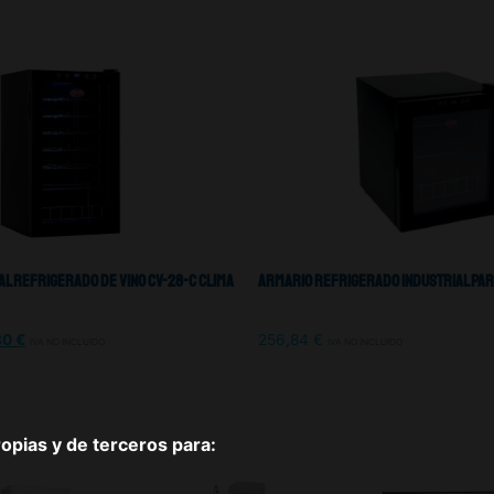
al Refrigerado De Vino Cv-28-C Clima
Armario Refrigerado Industrial Para
30
€
256,84
€
IVA NO INCLUIDO
IVA NO INCLUIDO
pias y de terceros para: