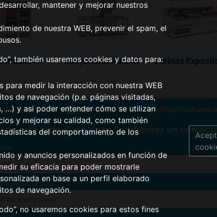
desarrollar, mantener y mejorar nuestros
dimiento de nuestra WEB, prevenir el spam, el
busos.
odo”, también usaremos cookies y datos para:
o Industrial
Maquinaría Auxiliar
Vitrinas Exposit
os para medir la interacción con nuestra WEB
tos de navegación (p.e. páginas visitadas,
s, …) y asi poder entender cómo se utilizan
34) 955 09 22 33
(34) 687 70 56 53
info@frioalhambr
icios y mejorar su calidad, como también
lene este formulario y nos pondremos en contacto
stadísticas del comportamiento de los
Acept
cooki
bre
nido y anuncios personalizados en función de
medir su eficacia para poder mostrarle
sonalizada en base a un perfil elaborado
eo electrónico
itos de navegación.
todo”, no usaremos cookies para estos fines