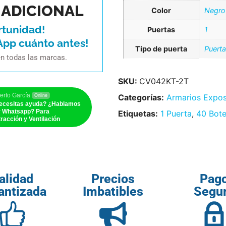
ADICIONAL
Color
Negro
rtunidad!
Puertas
1
App cuánto antes!
Tipo de puerta
Puerta
en todas las marcas.
SKU:
CV042KT-2T
erto García
Categorías:
Armarios Expos
Online
ecesitas ayuda? ¿Hablamos
r Whatsapp? Para
Etiquetas:
1 Puerta
,
40 Bote
racción y Ventilación
alidad
Precios
Pag
antizada
Imbatibles
Segu