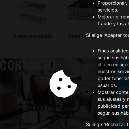
Proporcionar, 
servicios.
Mejorar el ren
fraude y los a
Si elige “Aceptar t
Acero Inoxidable
Calor Industrial
Fri
Fines analític
según sus hábi
CONTACTO
clic en enlace
(
nuestros serv
Rel
poder tener e
usuarios.
Nom
Mostrar conte
sus ajustes y 
publicidad per
Corr
según sus háb
Si elige “Rechazar 