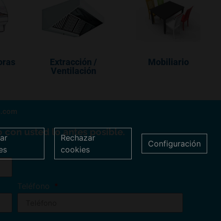
oras
Extracción /
Mobiliario
Ventilación
a.com
 con usted lo antes posible.
ar
Rechazar
Configuración
es
cookies
Teléfono