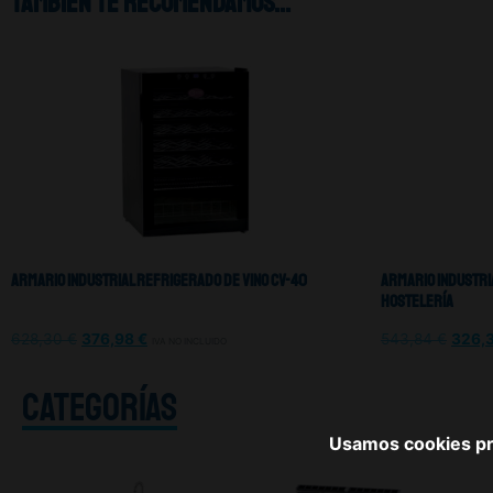
También te recomendamos…
Armario Industrial Refrigerado De Vino CV-40
Armario Industri
Hostelería
628,30
€
376,98
€
543,84
€
326,
IVA NO INCLUIDO
CATEGORÍAS
Usamos cookies pro