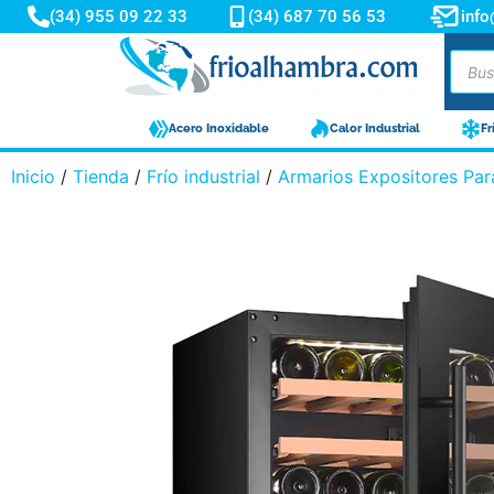
(34) 955 09 22 33
(34) 687 70 56 53
inf
Acero Inoxidable
Calor Industrial
Fr
Inicio
/
Tienda
/
Frío industrial
/
Armarios Expositores Par