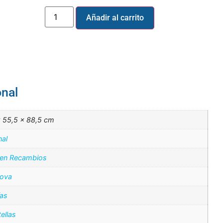
Añadir al carrito
onal
× 55,5 × 88,5 cm
nal
 en Recambios
ova
ías
ellas