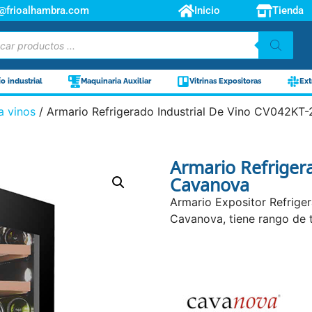
o@frioalhambra.com
Inicio
Tienda
ío industrial
Maquinaria Auxiliar
Vitrinas Expositoras
Ext
a vinos
/ Armario Refrigerado Industrial De Vino CV042KT
Armario Refriger
Cavanova
Armario Expositor Refrige
Cavanova, tiene rango de 