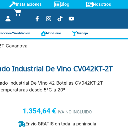
Instalaciones
Blog
Nosotros
racción/Ventilación
Mobiliario
Menaje
-2T Cavanova
ado Industrial De Vino CV042KT-2T
rado Industrial De Vino 42 Botellas CV042KT-2T
temperaturas desde 5ºC a 20º
1.354,64
€
IVA NO INCLUIDO
Envío GRATIS en toda la península