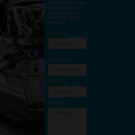
formulario y nos
pondremos en
contacto con
usted lo antes
posible.
Nombre
Correo
electrónico
Teléfono
Mensaje