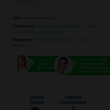
Mundofan
SKU:
Visera aspiración
Categorías:
Extracción y Ventilación
,
,
Tubos
Helicoidales Galvanizados
Etiquetas:
hosteleria
,
Mundofan
,
Visera De
Aspiración
Alberto García
Mª José Gavira
Online
Online
¿Necesitas ayuda? 
¿Necesitas ayuda? ¿Hablamos
por Whatsapp? Para
por Whatsapp?
Extracción y Ventilac
Envíos
Calidad
Gratis
Garantizada