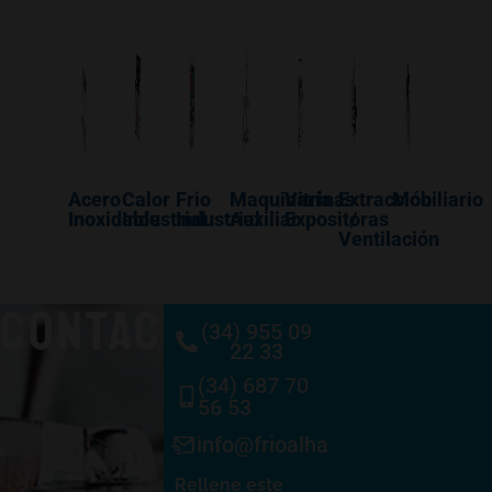
Acero
Calor
Frio
Maquinaría
Vitrinas
Extracción
Mobiliario
Inoxidable
Industrial
Industrial
Auxiliar
Expositoras
/
Ventilación
CONTACTO
(34) 955 09
22 33
(34) 687 70
56 53
info@frioalhambra.com
Rellene este