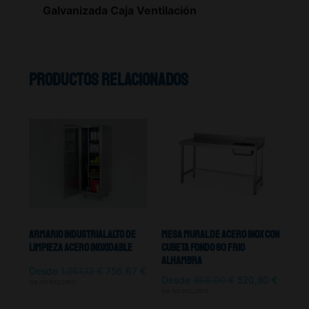
Galvanizada Caja Ventilación
Productos relacionados
Armario Industrial Alto De
Mesa Mural De Acero Inox Con
Limpieza Acero Inoxidable
Cubeta Fondo 60 Frio
Alhambra
Desde
1.261,12
€
756,67
€
Desde
868,00
€
520,80
€
IVA NO INCLUIDO
IVA NO INCLUIDO