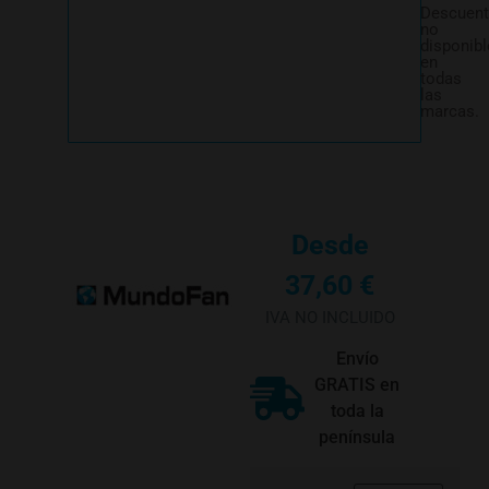
Descuen
no
disponibl
en
todas
las
marcas.
Desde
37,60
€
IVA NO INCLUIDO
Envío
GRATIS en
toda la
península