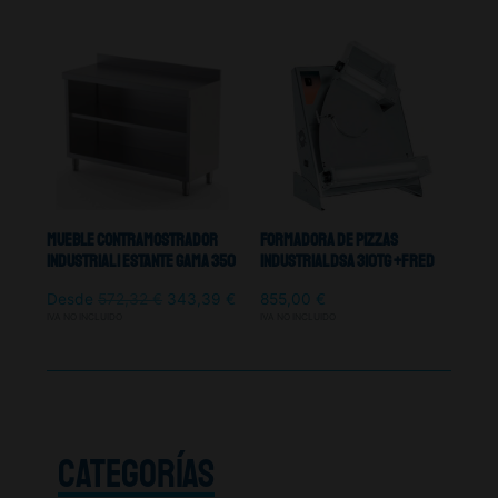
Mueble Contramostrador
Formadora De Pizzas
Industrial 1 Estante Gama 350
Industrial DSA 310TG +Fred
Desde
572,32
€
343,39
€
855,00
€
IVA NO INCLUIDO
IVA NO INCLUIDO
CATEGORÍAS