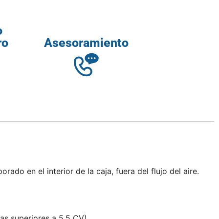
o
ro
Asesoramiento
o en el interior de la caja, fuera del flujo del aire.
s superiores a 5,5 CV).