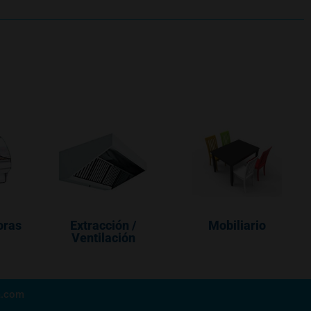
oras
Extracción /
Mobiliario
Ventilación
a.com