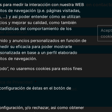
lene este formulario y nos pondremos en contacto
os para medir la interacción con nuestra WEB
tos de navegación (p.e. páginas visitadas,
bre
s, …) y asi poder entender cómo se utilizan
icios y mejorar su calidad, como también
stadísticas del comportamiento de los
Acept
eo electrónico
cooki
nido y anuncios personalizados en función de
medir su eficacia para poder mostrarle
saje
sonalizada en base a un perfil elaborado
itos de navegación.
todo”, no usaremos cookies para estos fines
tica de Privacidad
configuración de éstas en el botón de
 leído y acepto la
Política de Privacidad
.
nfiguración, y/o rechazar, asi como obtener