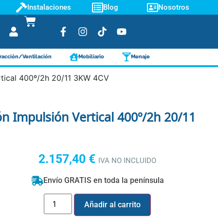
Instalaciones
Blog
Nosotros
racción/Ventilación
Mobiliario
Menaje
ertical 400º/2h 20/11 3KW 4CV
ón Impulsión Vertical 400º/2h 20/11
2.157,40
€
IVA NO INCLUIDO
Envío GRATIS en toda la península
Añadir al carrito