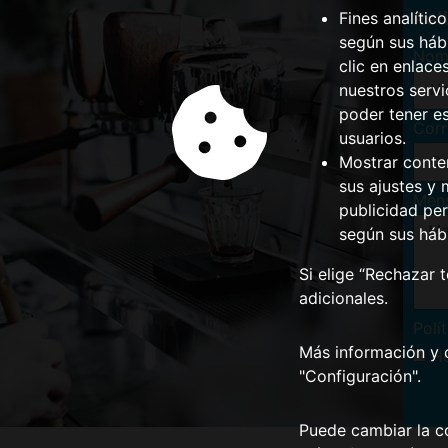
Rel
Fines analític
según sus hábi
Nom
clic en enlace
nuestros serv
poder tener e
Corr
usuarios.
Mostrar conte
sus ajustes y 
Men
publicidad per
según sus háb
Si elige “Rechazar 
adicionales.
Polí
Más información y 
He
"Configuración".
Puede cambiar la co