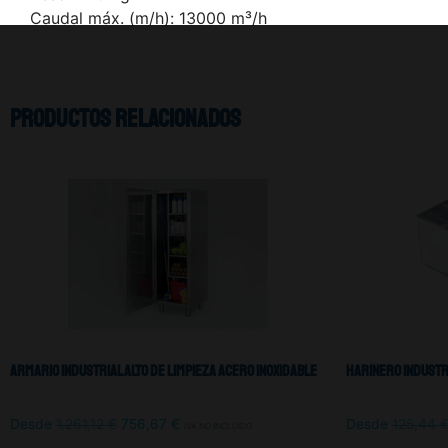
Caudal máx. (m/h): 13000 m³/h
Productos relacionados
Armario Industrial Alto De Limpieza Acero Inoxidable
Harinero Industr
Desde
1.261,12
€
756,67
€
Desde
125,44
IVA NO INCLUIDO