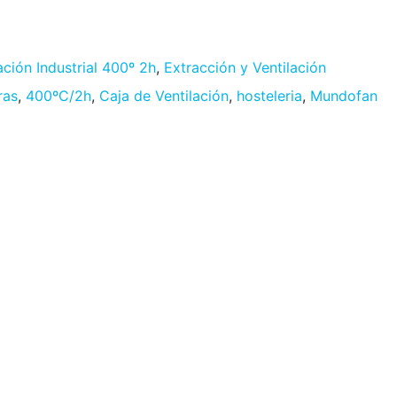
ación Industrial 400º 2h
,
Extracción y Ventilación
ras
,
400ºC/2h
,
Caja de Ventilación
,
hosteleria
,
Mundofan