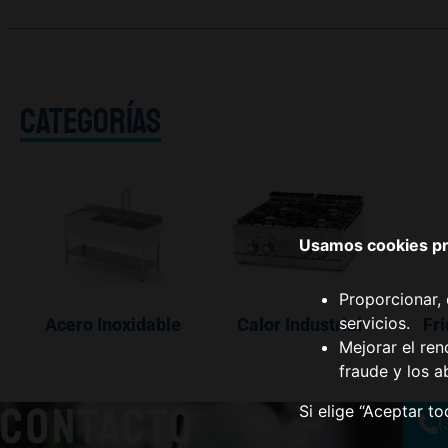
CATEGORÍAS
Usamos cookies pro
Proporcionar, 
servicios.
Acero Inoxidable
Calor Industrial
Fri
Mejorar el ren
fraude y los a
CONTACTO
Si elige “Aceptar t
(