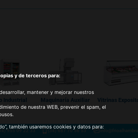
pias y de terceros para:
desarrollar, mantener y mejorar nuestros
o Industrial
Maquinaría Auxiliar
Vitrinas Exposit
dimiento de nuestra WEB, prevenir el spam, el
busos.
odo”, también usaremos cookies y datos para:
34) 955 09 22 33
(34) 687 70 56 53
info@frioalhambr