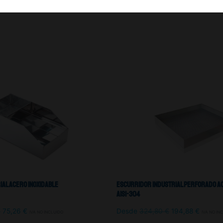
ial Acero Inoxidable
Escurridor Industrial Perforado Ac
Aisi-304
€
75,26
€
Desde
324,80
€
194,88
€
IVA NO INCLUIDO
IVA NO IN