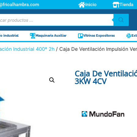
o@frioalhambra.com
Inicio
Tienda
ío industrial
Maquinaria Auxiliar
Vitrinas Expositoras
Ext
ación Industrial 400º 2h
/ Caja De Ventilación Impulsión V
Caja De Ventilaci
3KW 4CV