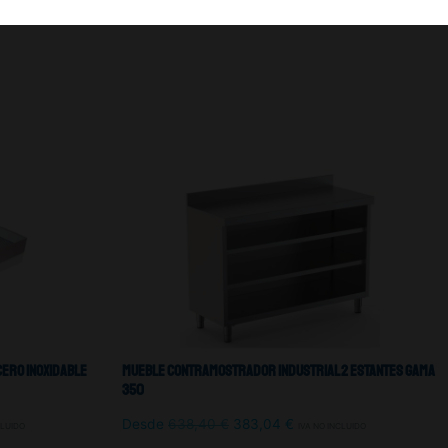
ero Inoxidable
Mueble Contramostrador Industrial 2 Estantes Gama
350
Desde
638,40
€
383,04
€
CLUIDO
IVA NO INCLUIDO