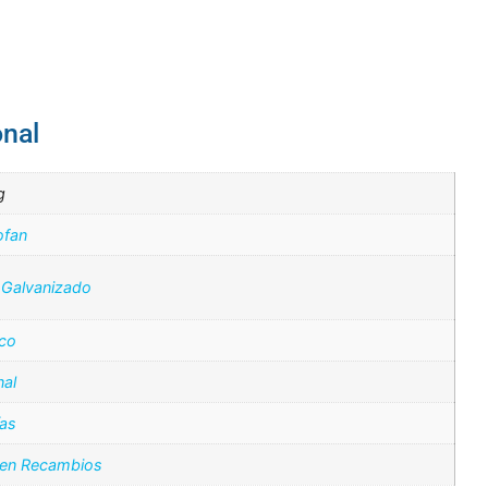
onal
g
fan
 Galvanizado
ico
nal
ías
 en Recambios