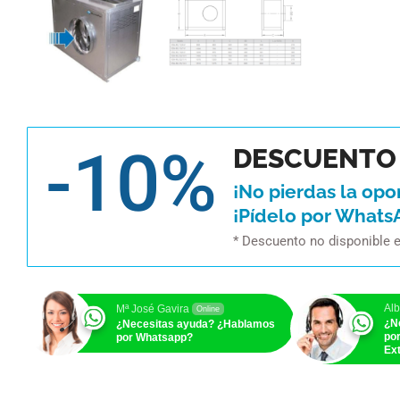
-10%
DESCUENTO 
¡No pierdas la opo
¡Pídelo por Whats
* Descuento no disponible 
Alb
Mª José Gavira
Online
¿N
¿Necesitas ayuda? ¿Hablamos
po
por Whatsapp?
Ext