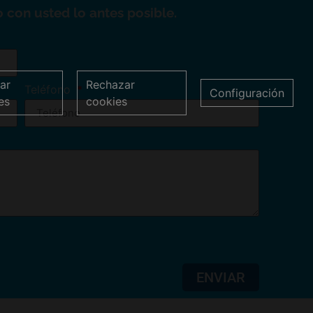
 con usted lo antes posible.
ar
Rechazar
Teléfono
Configuración
es
cookies
ENVIAR