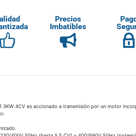
alidad
Precios
Pag
antizada
Imbatibles
Segu
 3KW 4CV es accionado a transmisión por un motor incorporad
r.
nizado.
os 230/400V 50Hz (hasta 5,5 CV) y 400/690V 50Hz (potencia