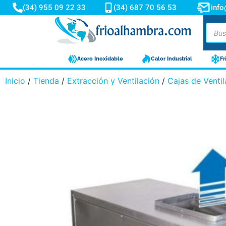
(34) 955 09 22 33
(34) 687 70 56 53
inf
Acero Inoxidable
Calor Industrial
Fr
Inicio
/
Tienda
/
Extracción y Ventilación
/
Cajas de Ventil