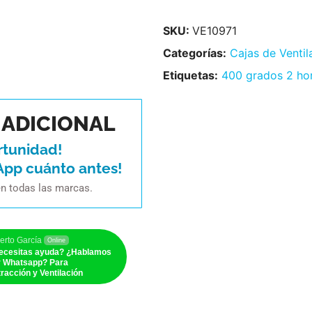
SKU:
VE10971
Categorías:
Cajas de Ventil
Etiquetas:
400 grados 2 ho
ADICIONAL
rtunidad!
App cuánto antes!
en todas las marcas.
erto García
Online
ecesitas ayuda? ¿Hablamos
r Whatsapp? Para
racción y Ventilación