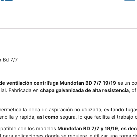
a Bd 7/7
 de ventilación centrífuga Mundofan BD 7/7 19/19
es un co
cial. Fabricada en
chapa galvanizada de alta resistencia
, o
ermética la boca de aspiración no utilizada, evitando fugas
sencilla y rápida,
así como
segura, lo que facilita el trabaj
mpatible con los modelos
Mundofan BD 7/7 y 19/19
,
es dec
al para aplicaciones donde se requiere inutilizar una toma d