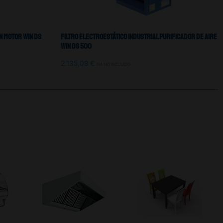
n Motor Win Ds
Filtro Electroestático Industrial Purificador De Aire
Win Ds 500
2.135,08
€
IVA NO INCLUIDO