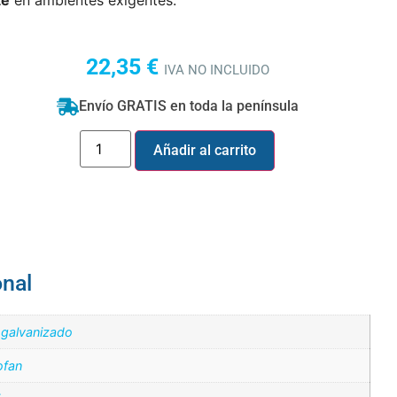
te
en ambientes exigentes.
22,35
€
IVA NO INCLUIDO
Envío GRATIS en toda la península
Añadir al carrito
onal
 galvanizado
fan