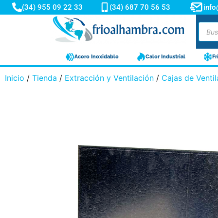
(34) 955 09 22 33
(34) 687 70 56 53
inf
Acero Inoxidable
Calor Industrial
Fr
Inicio
/
Tienda
/
Extracción y Ventilación
/
Cajas de Venti