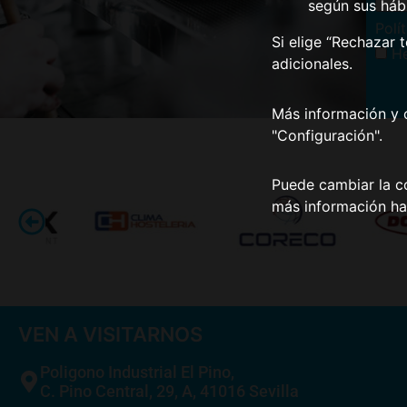
según sus háb
Polí
Si elige “Rechazar 
He
adicionales.
Más información y 
"Configuración".
Puede cambiar la co
más información ha
VEN A VISITARNOS
Poligono Industrial El Pino,
C. Pino Central, 29, A, 41016 Sevilla