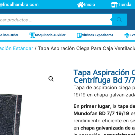
o@frioalhambra.com
Inicio
Tienda
ío industrial
Maquinaria Auxiliar
Vitrinas Expositoras
Ext
lación Estándar
/ Tapa Aspiración Ciega Para Caja Ventilaci
Tapa Aspiración C
Centrífuga Bd 7/
Tapa de aspiración ciega p
19/19 en chapa galvanizada
En primer lugar
, la
tapa de
Mundofan BD 7/7 19/19
es
rendimiento eficiente en si
en
chapa galvanizada de al