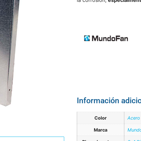
la corrosión,
especialmen
Información adici
Color
Acero
Marca
Mundo