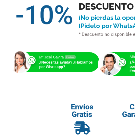
-10%
DESCUENTO 
¡No pierdas la opo
¡Pídelo por Whats
* Descuento no disponible 
Alb
Mª José Gavira
Online
¿N
¿Necesitas ayuda? ¿Hablamos
po
por Whatsapp?
Ext
Envíos
C
Gratis
Gar