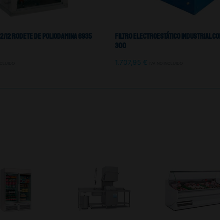
12/12 Rodete De Poliodamina 6935
Filtro Electroestático Industrial Co
300
1.707,95
€
NCLUIDO
IVA NO INCLUIDO