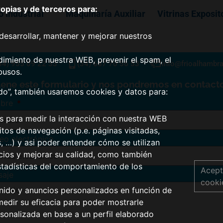
pias y de terceros para:
o Industrial
Maquinaría Auxiliar
Vitrinas Exposit
desarrollar, mantener y mejorar nuestros
dimiento de nuestra WEB, prevenir el spam, el
34) 955 09 22 33
(34) 687 70 56 53
info@frioalhambr
busos.
lene este formulario y nos pondremos en contacto
odo”, también usaremos cookies y datos para:
bre
os para medir la interacción con nuestra WEB
tos de navegación (p.e. páginas visitadas,
eo electrónico
s, …) y asi poder entender cómo se utilizan
icios y mejorar su calidad, como también
stadísticas del comportamiento de los
Acept
saje
cooki
nido y anuncios personalizados en función de
medir su eficacia para poder mostrarle
sonalizada en base a un perfil elaborado