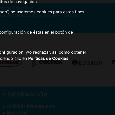
itos de navegación.
tica de Privacidad
todo”, no usaremos cookies para estos fines
 leído y acepto la
Política de Privacidad
.
configuración de éstas en el botón de
nfiguración, y/o rechazar, asi como obtener
ciendo clic en
Políticas de Cookies
+ INFORMACIÓN
● Solicitar Presupuesto
● Nosotros