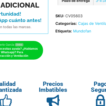
Plazo de entrega
3-4 D
ADICIONAL
rtunidad!
SKU:
CV05603
App cuánto antes!
Categorías:
Cajas de Ventil
en todas las marcas.
Etiqueta:
Mundofan
erto García
Online
ecesitas ayuda? ¿Hablamos
r Whatsapp? Para
racción y Ventilación
alidad
Precios
Pag
antizada
Imbatibles
Segu