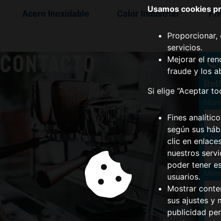
Usamos cookies pro
Acero Inoxidable
Calor Industrial
Fri
Proporcionar, 
servicios.
CONTACTO
Mejorar el ren
(
fraude y los a
Rel
Si elige “Aceptar t
Nom
Fines analític
según sus hábi
Corr
clic en enlace
nuestros serv
poder tener e
Men
usuarios.
Mostrar conte
sus ajustes y 
publicidad per