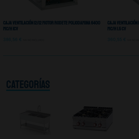
Caja Ventilación 12/12 Motor Rodete Poliodamina 6400
Caja Ventilación 
mc/h 1Cv
mc/h 1.5 Cv
386,56
€
360,55
€
IVA NO INCLUIDO
IVA NO I
CATEGORÍAS