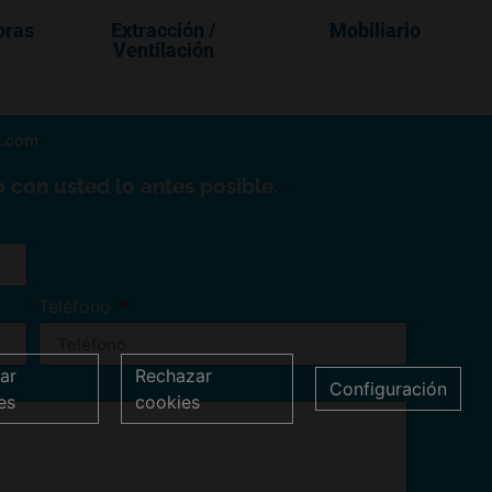
oras
Extracción /
Mobiliario
Ventilación
a.com
 con usted lo antes posible.
Teléfono
ar
Rechazar
Configuración
es
cookies