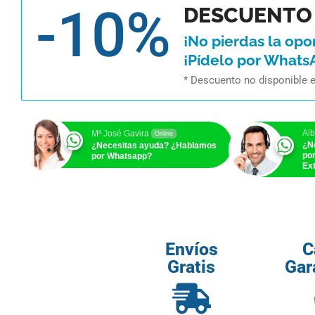
-10%
DESCUENTO 
¡No pierdas la opo
¡Pídelo por Whats
* Descuento no disponible 
Alb
Mª José Gavira
Online
¿N
¿Necesitas ayuda? ¿Hablamos
po
por Whatsapp?
Ext
Envíos
C
Gratis
Gar