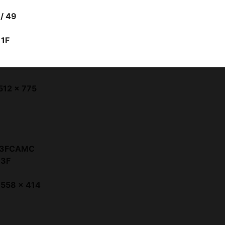
 / 49
 1F
512 x 775
B53FCAMC
 3F
1558 x 414