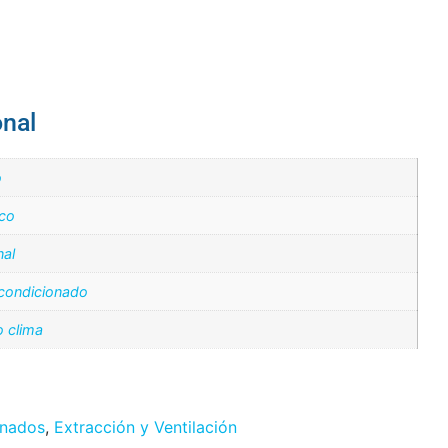
onal
o
ico
nal
Acondicionado
 clima
onados
,
Extracción y Ventilación