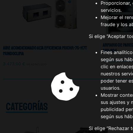
Proporcionar, 
servicios.
Mejorar el ren
fraude y los a
Si elige “Aceptar t
Armario De Pared
Aire Acondicionado Alta Eficiencia MUCHR-75-H7T
Aisi-304
Fines analític
Mundoclima
según sus hábi
Desde
523,04
3.473,00
€
IVA NO INCLUIDO
clic en enlace
nuestros serv
poder tener e
usuarios.
Mostrar conte
sus ajustes y 
CATEGORÍAS
publicidad per
según sus háb
Si elige “Rechazar 