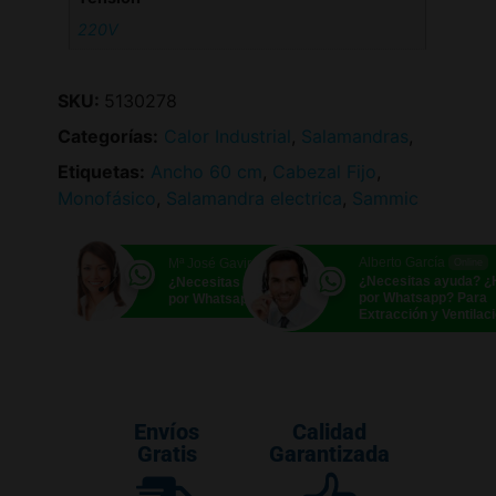
220V
SKU:
5130278
Categorías:
Calor Industrial
,
Salamandras
,
Etiquetas:
Ancho 60 cm
,
Cabezal Fijo
,
Monofásico
,
Salamandra electrica
,
Sammic
Alberto García
Mª José Gavira
Online
Online
¿Necesitas ayuda? 
¿Necesitas ayuda? ¿Hablamos
por Whatsapp? Para
por Whatsapp?
Extracción y Ventilac
Envíos
Calidad
Gratis
Garantizada