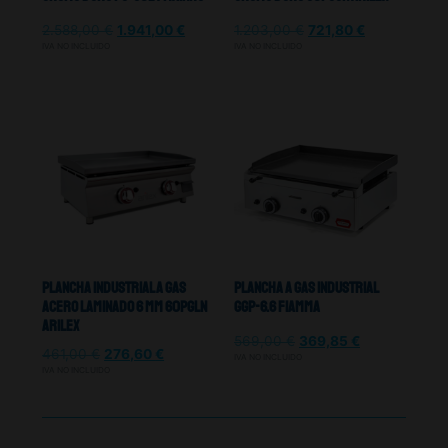
2.588,00
€
1.941,00
€
1.203,00
€
721,80
€
IVA NO INCLUIDO
IVA NO INCLUIDO
Plancha Industrial A Gas
Plancha A Gas Industrial
Acero Laminado 6 mm 60PGLN
GGP-6.6 Fiamma
Arilex
569,00
€
369,85
€
461,00
€
276,60
€
IVA NO INCLUIDO
IVA NO INCLUIDO