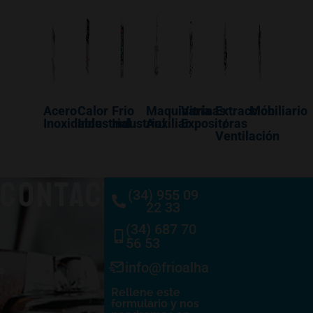
Acero
Calor
Frio
Maquinaría
Vitrinas
Extracción
Mobiliario
Inoxidable
Industrial
Industrial
Auxiliar
Expositoras
/
Ventilación
CONTACTO
(34) 955 09
22 33
(34) 687 70
56 53
info@frioalhambra.com
Rellene este
formulario y nos