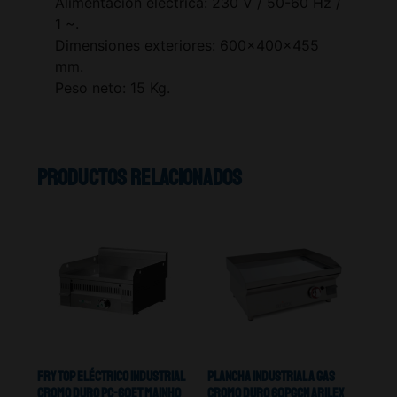
Alimentación eléctrica: 230 V / 50-60 Hz /
1 ~.
Dimensiones exteriores: 600x400x455
mm.
Peso neto: 15 Kg.
Productos relacionados
Fry top Eléctrico Industrial
Plancha Industrial A Gas
Cromo Duro Pc-60et Mainho
Cromo Duro 60PGCN Arilex