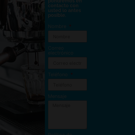
pondremos en
contacto con
usted lo antes
posible.
Nombre
Correo
electrónico
Teléfono
Mensaje
Política de