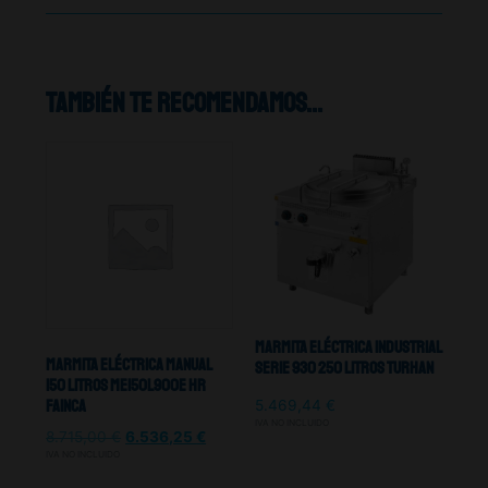
También te recomendamos…
Marmita Eléctrica Industrial
Marmita Eléctrica Manual
Serie 930 250 Litros TURHAN
150 Litros ME150L900E HR
Fainca
5.469,44
€
IVA NO INCLUIDO
8.715,00
€
6.536,25
€
IVA NO INCLUIDO