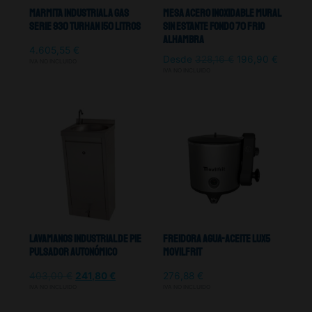
Marmita Industrial A Gas
Mesa Acero Inoxidable Mural
Serie 930 TURHAN 150 Litros
Sin Estante Fondo 70 Frio
Alhambra
4.605,55
€
Desde
328,16
€
196,90
€
IVA NO INCLUIDO
IVA NO INCLUIDO
Lavamanos Industrial De Pie
Freidora Agua-Aceite LUX5
Pulsador Autonómico
Movilfrit
403,00
€
241,80
€
276,88
€
IVA NO INCLUIDO
IVA NO INCLUIDO