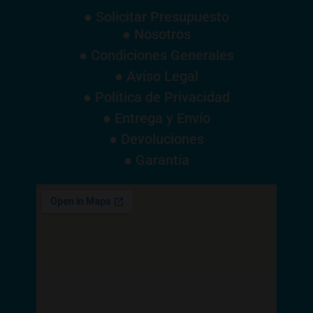
● Solicitar Presupuesto
● Nosotros
● Condiciones Generales
● Aviso Legal
● Política de Privacidad
● Entrega y Envío
● Devoluciones
● Garantía