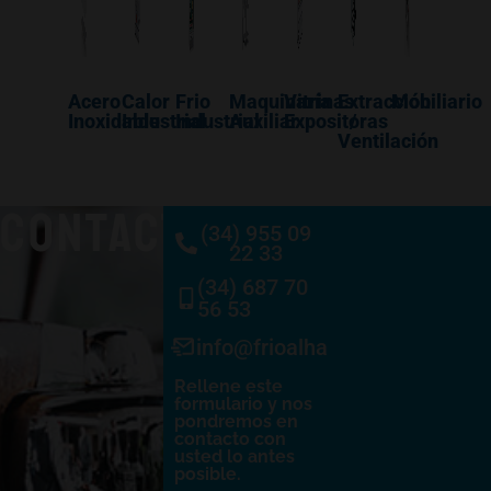
Acero
Calor
Frio
Maquinaría
Vitrinas
Extracción
Mobiliario
Inoxidable
Industrial
Industrial
Auxiliar
Expositoras
/
Ventilación
CONTACTO
(34) 955 09
22 33
(34) 687 70
56 53
info@frioalhambra.com
Rellene este
formulario y nos
pondremos en
contacto con
usted lo antes
posible.