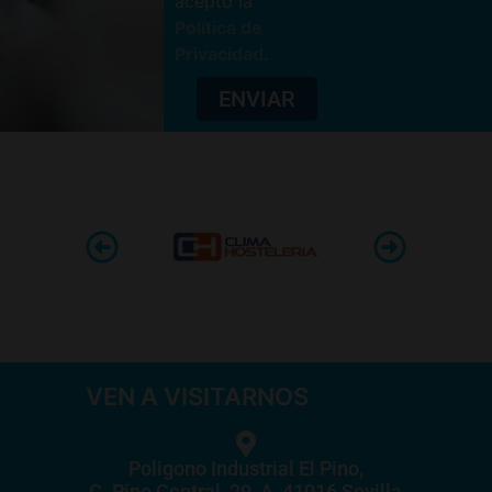
acepto la
Política de
Privacidad
.
ENVIAR
VEN A VISITARNOS
Poligono Industrial El Pino,
C. Pino Central, 29, A, 41016 Sevilla