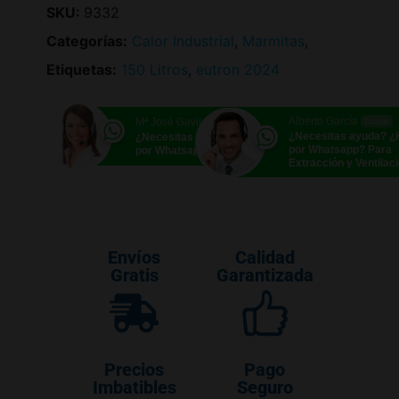
SKU:
9332
Categorías:
Calor Industrial
,
Marmitas
,
Etiquetas:
150 Litros
,
eutron 2024
Alberto García
Mª José Gavira
Online
Online
¿Necesitas ayuda? 
¿Necesitas ayuda? ¿Hablamos
por Whatsapp? Para
por Whatsapp?
Extracción y Ventilac
Envíos
Calidad
Gratis
Garantizada
Precios
Pago
Imbatibles
Seguro