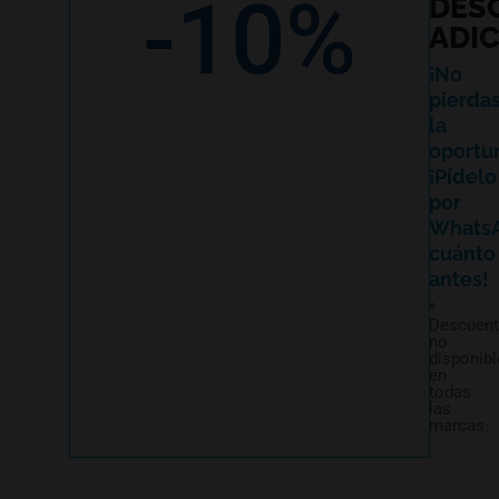
-10%
DES
ADI
¡No
pierda
la
oportu
¡Pídelo
por
Whats
cuánto
antes!
*
Descuen
no
disponibl
en
todas
las
marcas.