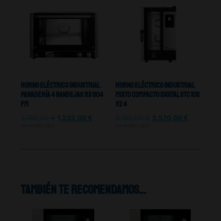
Horno Eléctrico Industrial
Horno Eléctrico Industrial
Panadería 4 Bandejas RX 604
Mixto Compacto Digital Stc 1011
FM
V2 4
1.760,00
€
1.232,00
€
5.100,00
€
3.570,00
€
IVA NO INCLUIDO
IVA NO INCLUIDO
También te recomendamos…