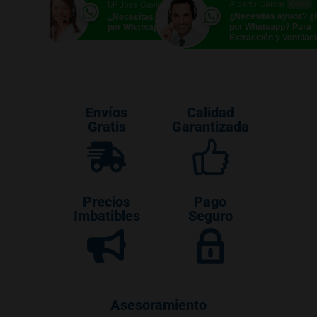
Alberto García
Mª José Gavira
Online
Online
¿Necesitas ayuda? 
¿Necesitas ayuda? ¿Hablamos
por Whatsapp? Para
por Whatsapp?
Extracción y Ventilac
Envíos
Calidad
Gratis
Garantizada
Precios
Pago
Imbatibles
Seguro
Asesoramiento