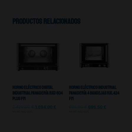
Productos relacionados
Horno Eléctrico Digital
Horno Eléctrico Industrial
Industrial Panadería RXD 604
Panadería 4 Bandejas RXL 424
PLUS FM
FM
2.420,00
€
1.694,00
€
995,00
€
696,50
€
IVA NO INCLUIDO
IVA NO INCLUIDO