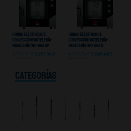
Horno Eléctrico De
Horno Eléctrico De
Convección Pastelería-
Convección Pastelería-
Panadería MKF 664 SP
Panadería MKF 664 S
3.753,32
€
2.251,99
€
4.900,74
€
2.940,44
€
IVA NO INCLUIDO
IVA NO INCLUIDO
CATEGORÍAS