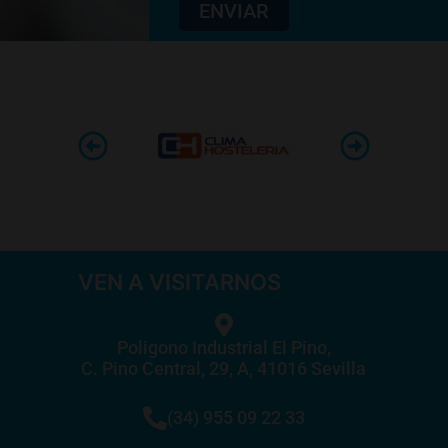
ENVIAR
VEN A VISITARNOS
Poligono Industrial El Pino,
C. Pino Central, 29, A, 41016 Sevilla
(34) 955 09 22 33