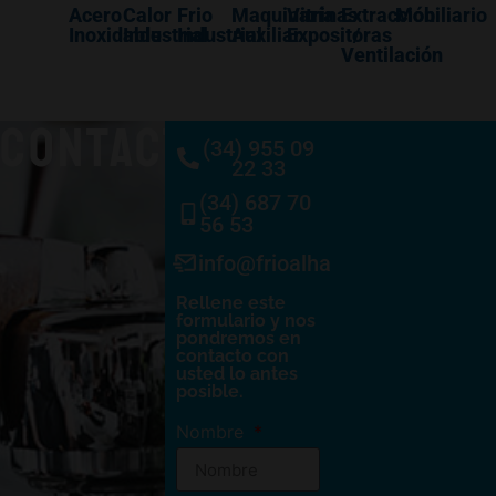
Acero
Calor
Frio
Maquinaría
Vitrinas
Extracción
Mobiliario
Inoxidable
Industrial
Industrial
Auxiliar
Expositoras
/
Ventilación
CONTACTO
(34) 955 09
22 33
(34) 687 70
56 53
info@frioalhambra.com
Rellene este
formulario y nos
pondremos en
contacto con
usted lo antes
posible.
Nombre