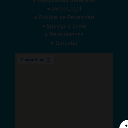
● Condiciones Generales
● Aviso Legal
● Política de Privacidad
● Entrega y Envío
● Devoluciones
● Garantía