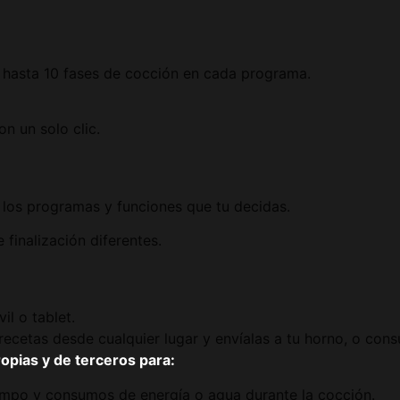
 hasta 10 fases de cocción en cada programa.
n un solo clic.
 los programas y funciones que tu decidas.
finalización diferentes.
l o tablet.
ecetas desde cualquier lugar y envíalas a tu horno, o consu
pias y de terceros para:
iempo y consumos de energía o agua durante la cocción.