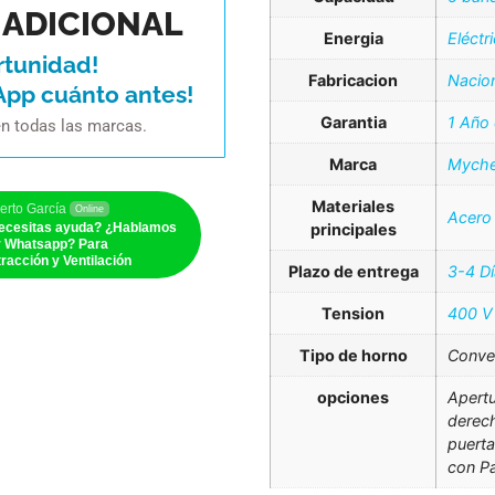
ADICIONAL
Energia
Eléctr
rtunidad!
Fabricacion
Nacio
App cuánto antes!
Garantia
1 Año
en todas las marcas.
Marca
Myche
Materiales
erto García
Online
Acero 
ecesitas ayuda? ¿Hablamos
principales
r Whatsapp? Para
racción y Ventilación
Plazo de entrega
3-4 D
Tension
400 V
Tipo de horno
Conve
opciones
Apertu
derech
puerta
con Pa