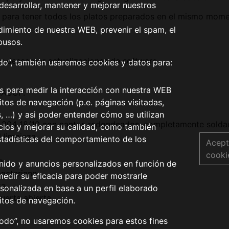
desarrollar, mantener y mejorar nuestros
as para tener todos los platos preparados en el mismo mom
dimiento de nuestra WEB, prevenir el spam, el
busos.
y descargar actualizaciones de software.
odo”, también usaremos cookies y datos para:
os para medir la interacción con nuestra WEB
 HACCP.
tos de navegación (p.e. páginas visitadas,
s, …) y asi poder entender cómo se utilizan
SI 304 18/10 con cantos redondeados, completamente soldad
icios y mejorar su calidad, como también
l limpieza.
stadísticas del comportamiento de los
Acept
cooki
a.
nido y anuncios personalizados en función de
acteriano.
medir su eficacia para poder mostrarle
a.
sonalizada en base a un perfil elaborado
uerta abierta.
itos de navegación.
todo”, no usaremos cookies para estos fines