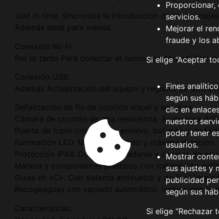
Proporcionar, 
Just in time. Sincroniza la introducción de las bandej
servicios.
Además Ideal para menús.
Mejorar el ren
fraude y los a
Conexión Wi-Fi.
Por lo tanto Para conectar el horno con Mychef Cloud 
Si elige “Aceptar t
Conexión USB.
Fines analític
Además Actualización del equipo y registro de datos
según sus hábi
Señalización de fin de cocción visual y acústica.
clic en enlace
Cámara de cocción de alta resistencia. Acero inox AI
nuestros serv
Puerta de triple cristal. Bajo emisivo, batiente y de fáci
poder tener e
Iluminación LED. Mínimo consumo y máxima duración.
usuarios.
Protección IPX4. Contra salpicaduras y chorros de agu
Mostrar conte
Maneta y componentes plásticos con tratamiento antib
sus ajustes y 
Guías en «C». Con sistema antivuelco y de fácil limpiez
publicidad per
Recogeaguas con vaciado automático. Incluso con la p
según sus háb
Características.
Si elige “Rechazar 