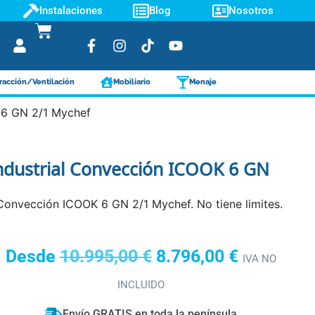
Instalaciones
Blog
Nosotros
racción/Ventilación
Mobiliario
Menaje
 6 GN 2/1 Mychef
Industrial Convección ICOOK 6 GN
 Convección ICOOK 6 GN 2/1 Mychef. No tiene limites.
Desde
10.995,00
€
8.796,00
€
IVA NO
INCLUIDO
Envío GRATIS en toda la península