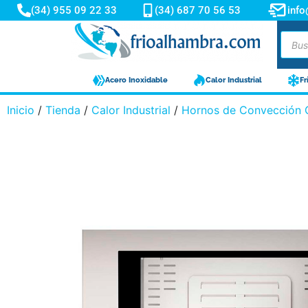
(34) 955 09 22 33
(34) 687 70 56 53
inf
Acero Inoxidable
Calor Industrial
Fr
Inicio
/
Tienda
/
Calor Industrial
/
Hornos de Convección 