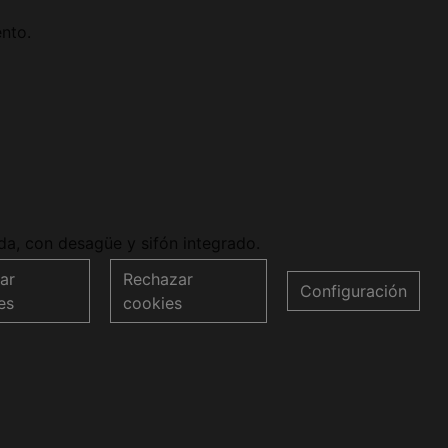
ento.
a, con desagüe y sifón integrado.
ar
Rechazar
Configuración
es
cookies