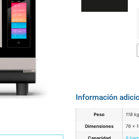
Información adici
Peso
118 k
Dimensiones
76 × 
Capacidad
6 ban