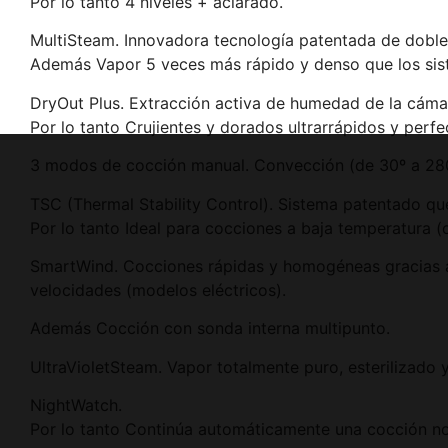
Por lo tanto 4 niveles + aclarado.
MultiSteam. Innovadora tecnología patentada de doble 
Además Vapor 5 veces más rápido y denso que los siste
DryOut Plus. Extracción activa de humedad de la cámar
Por lo tanto Crujientes y dorados ultrarrápidos y perfe
3 modos de cocción manual. Convección (de 30º a 280
TSC (Thermal Stability Control). Sistema patentado qu
Por lo tanto Ideal para cocciones a baja temperatura (
SmartWind. Cocciones rápidas y homogéneas gracias al 
velocidades (modelos eléctricos).
Además Cocción con sonda interna multipunto.
UltraVioletSteam. Vapor totalmente puro, esterilizado 
NightWatch.
Por lo tanto Continúa automáticamente una cocción noc