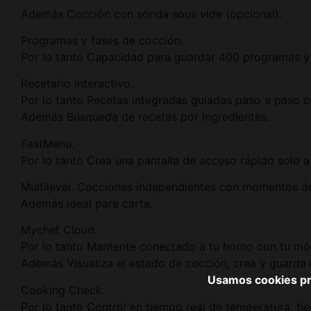
Además Cocción con sonda sous vide (opcional).
Programas y fases de cocción.
Por lo tanto Capacidad para guardar 400 programas y
Recetario interactivo.
Por lo tanto Recetas integradas guiadas paso a paso co
Además Búsqueda de recetas por ingredientes.
FastMenu.
Por lo tanto Crea una pantalla de acceso rápido solo a
Multilevel. Cocciones independientes con momentos de 
Además ideal para carta.
Mychef Cloud.
Por lo tanto Mantente conectado a tu horno con tu móvi
Además Visualiza el estado de cocción, crea y guarda r
Usamos cookies pro
Cooking Check.
Por lo tanto Control en tiempo real de temperatura, t