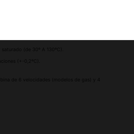
 saturado (de 30º A 130ºC).
aciones (+-0,2ºC).
rbina de 6 velocidades (modelos de gas) y 4