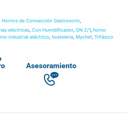
,
Hornos de Convección Gastronorm
,
nas eléctricas
,
Con Humidificador
,
GN 2/1
,
horno
rno industrial eléctrico
,
hosteleria
,
Mychef
,
Trifásico
o
ro
Asesoramiento