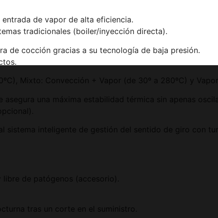
entrada de vapor de alta eficiencia.
mas tradicionales (boiler/inyección directa).
a de cocción gracias a su tecnología de baja presión.
ctos.
ºC), Mixto: Convección + Vapor (de 30º a 280ºC) y Vapor
e asegura una máxima estabilidad térmica sin apenas oscil
opcional).
sistema inteligente de gestión del sentido de giro con tu
y libre de patógenos (accesorio).
turna tras un corte en el suministro.