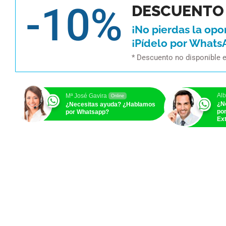
-10%
DESCUENTO 
¡No pierdas la opo
¡Pídelo por Whats
* Descuento no disponible 
Alb
Mª José Gavira
Online
¿N
¿Necesitas ayuda? ¿Hablamos
po
por Whatsapp?
Ext