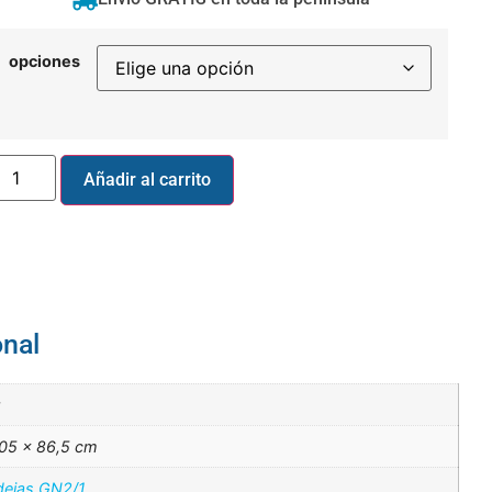
opciones
Añadir al carrito
onal
g
105 × 86,5 cm
dejas GN2/1