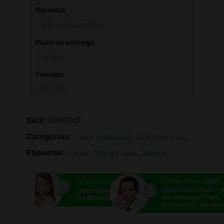
Garantia
1 Año en Recambios
Plazo de entrega
3-4 Días
Tension
230/1/50
SKU:
7640347
Categorías:
Calor Industrial
,
Grill Eléctrica
,
Etiquetas:
Irimar
,
Placas lisas
,
Simple
Alberto García
Mª José Gavira
Online
Online
¿Necesitas ayuda? 
¿Necesitas ayuda? ¿Hablamos
por Whatsapp? Para
por Whatsapp?
Extracción y Ventilac