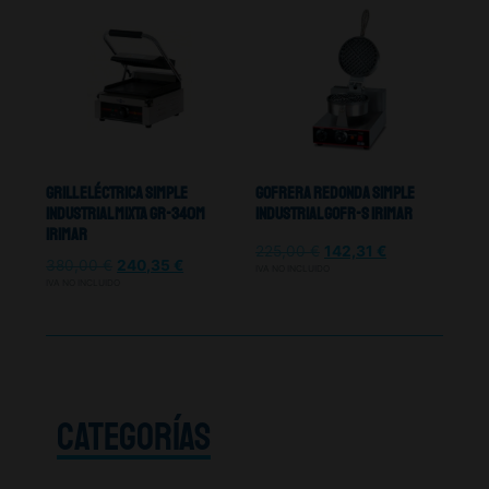
Grill Eléctrica Simple
Gofrera Redonda Simple
Industrial Mixta GR-340M
Industrial GOFR-S Irimar
Irimar
225,00
€
142,31
€
380,00
€
240,35
€
IVA NO INCLUIDO
IVA NO INCLUIDO
CATEGORÍAS