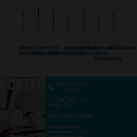
Acero
Calor
Frio
Maquinaría
Vitrinas
Extracción
Mobiliario
Inoxidable
Industrial
Industrial
Auxiliar
Expositoras
/
Ventilación
CONTACTO
(34) 955 09
22 33
(34) 687 70
56 53
info@frioalhambra.com
Rellene este
formulario y nos
pondremos en