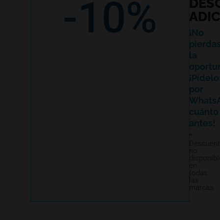
-10%
DES
ADI
¡No
pierda
la
oportu
¡Pídelo
por
Whats
cuánto
antes!
*
Descuen
no
disponibl
en
todas
las
marcas.