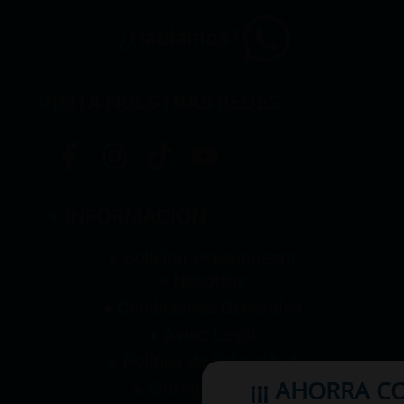
¿Hablamos?
VISITA NUESTRAS REDES
+ INFORMACIÓN
● Solicitar Presupuesto
● Nosotros
● Condiciones Generales
● Aviso Legal
● Política de Privacidad
¡¡¡ AHORRA C
● Entrega y Envío