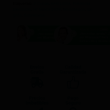
Etiquetas:
2 Cubas
,
6+6 Litros
,
Freidoras
Eléctricas
,
Hr fainca 2026
,
Monofásico
,
sin
grifo
,
Sobremesa
Alberto García
Mª José Gavira
Online
Online
¿Necesitas ayuda? 
¿Necesitas ayuda? ¿Hablamos
por Whatsapp? Para
por Whatsapp?
Extracción y Ventilac
Envíos
Calidad
Gratis
Garantizada
Precios
Pago
Imbatibles
Seguro