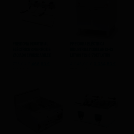
Freidora Industrial
Freidora Eléctrica
Eléctrica Sin Grifo De
Industrial Modular 13+13
Vaciado EVO1212 Arilex
Litros F2/13-78ET Lotus
778,00
€
466,80
€
4.046,00
€
3.034,50
€
IVA NO INCLUIDO
IVA NO INCLUIDO