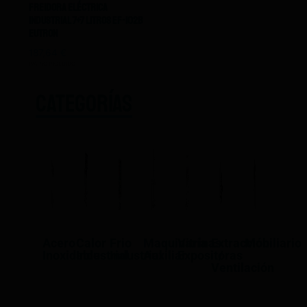
Freidora Eléctrica
Industrial 7+7 Litros EF-102B
Eutron
187,64
€
IVA NO INCLUIDO
CATEGORÍAS
Acero
Calor
Frio
Maquinaría
Vitrinas
Extracción
Mobiliario
Inoxidable
Industrial
Industrial
Auxiliar
Expositoras
/
Ventilación