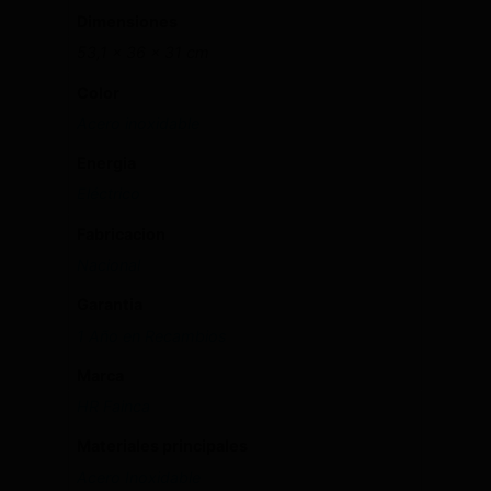
Dimensiones
53,1 × 36 × 31 cm
Color
Acero inoxidable
Energia
Eléctrico
Fabricacion
Nacional
Garantia
1 Año en Recambios
Marca
HR Fainca
Materiales principales
Acero Inoxidable