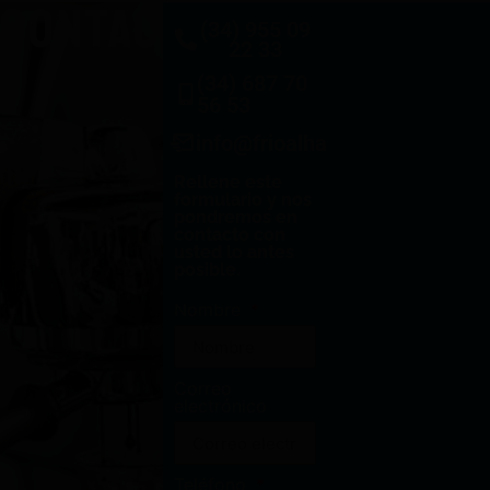
CONTACTO
(34) 955 09
22 33
(34) 687 70
56 53
info@frioalhambra.com
Rellene este
formulario y nos
pondremos en
contacto con
usted lo antes
posible.
Nombre
Correo
electrónico
Teléfono