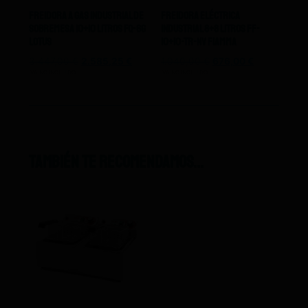
Freidora A Gas Industrial De
Freidora Eléctrica
Sobremesa 10+10 Litros FQ-6G
Industrial 8+8 Litros FF-
Lotus
10+10-TR-NV Fiamma
3.447,00
€
2.585,25
€
1.040,00
€
676,00
€
IVA NO INCLUIDO
IVA NO INCLUIDO
También te recomendamos…