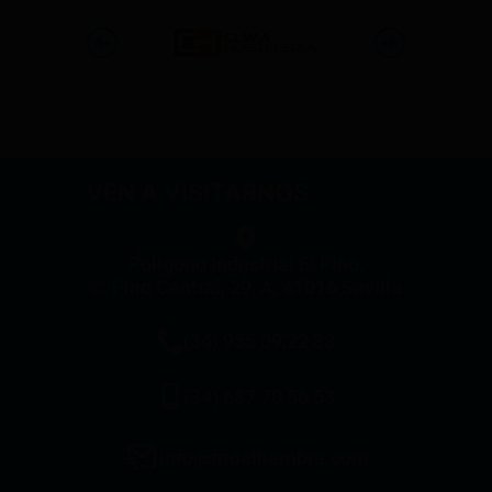
VEN A VISITARNOS
Poligono Industrial El Pino,
C. Pino Central, 29, A, 41016 Sevilla
(34) 955 09 22 33
(34) 687 70 56 53
info@frioalhambra.com