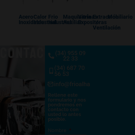
Acero
Calor
Frio
Maquinaría
Vitrinas
Extracción
Mobiliario
Inoxidable
Industrial
Industrial
Auxiliar
Expositoras
/
Ventilación
CONTACTO
(34) 955 09
22 33
(34) 687 70
56 53
info@frioalhambra.com
Rellene este
formulario y nos
pondremos en
contacto con
usted lo antes
posible.
Nombre