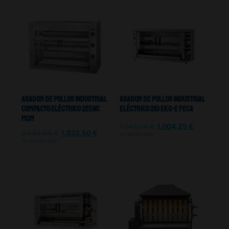
Asador De Pollos Industrial
Asador De Pollos Industrial
Compacto Eléctrico 2EENC
Eléctrico 210 EKO-E Feca
MCM
1.545,00
€
1.004,25
€
2.050,00
€
1.332,50
€
IVA NO INCLUIDO
IVA NO INCLUIDO