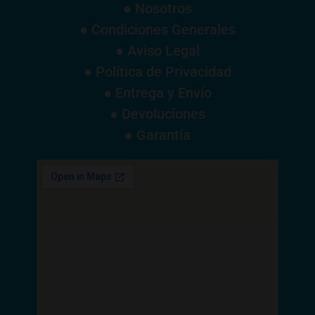
● Nosotros
● Condiciones Generales
● Aviso Legal
● Política de Privacidad
● Entrega y Envío
● Devoluciones
● Garantía