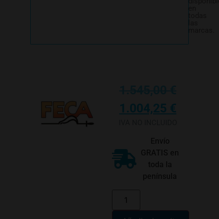
disponibl
en
todas
las
marcas.
1.545,00
€
1.004,25
€
IVA NO INCLUIDO
Envío
GRATIS en
toda la
península