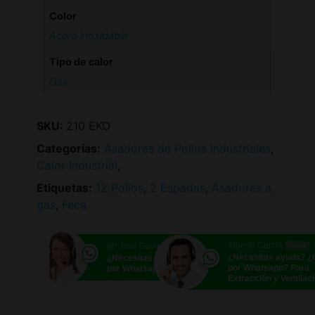
Color
Acero inoxidable
Tipo de calor
Gas
SKU:
210 EKO
Categorías:
Asadores de Pollos Industriales
,
Calor Industrial
,
Etiquetas:
12 Pollos
,
2 Espadas
,
Asadores a
gas
,
Feca
Alberto García
Mª José Gavira
Online
Online
¿Necesitas ayuda? 
¿Necesitas ayuda? ¿Hablamos
por Whatsapp? Para
por Whatsapp?
Extracción y Ventilac