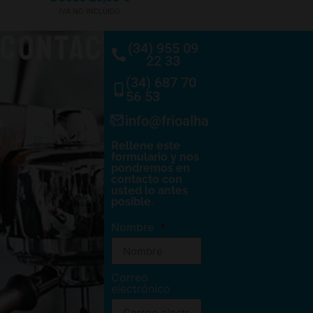
IVA NO INCLUIDO
CONTACTO
(34) 955 09
22 33
(34) 687 70
56 53
info@frioalhambra.com
Rellene este
formulario y nos
pondremos en
contacto con
usted lo antes
posible.
Nombre
Correo
electrónico