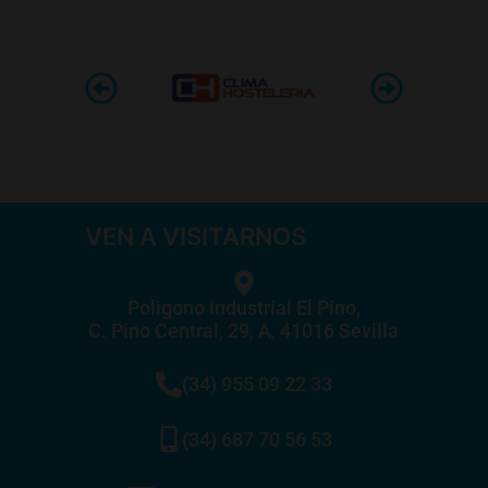
VEN A VISITARNOS
Poligono Industrial El Pino,
C. Pino Central, 29, A, 41016 Sevilla
(34) 955 09 22 33
(34) 687 70 56 53