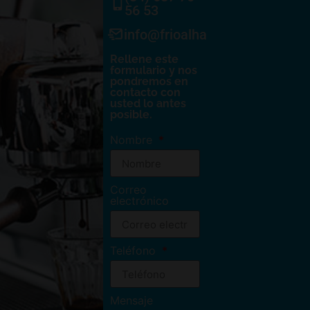
56 53
info@frioalhambra.com
Rellene este
formulario y nos
pondremos en
contacto con
usted lo antes
posible.
Nombre
Correo
electrónico
Teléfono
Mensaje