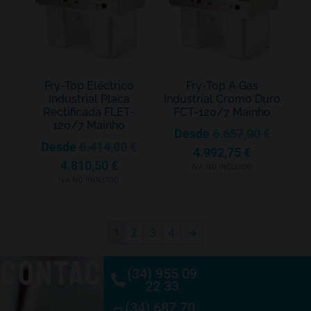
Fry-Top Eléctrico
Fry-Top A Gas
Industrial Placa
Industrial Cromo Duro
Rectificada FLET-
FCT-120/7 Mainho
120/7 Mainho
Desde
6.657,00
€
Desde
6.414,00
€
4.992,75
€
4.810,50
€
IVA NO INCLUIDO
IVA NO INCLUIDO
1
2
3
4
→
CONTACTO
(34) 955 09
22 33
(34) 687 70