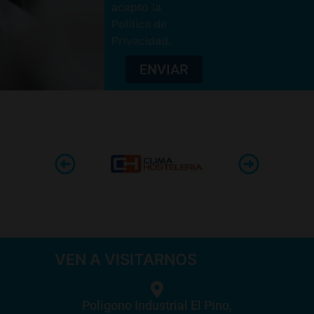
acepto la
Política de
Privacidad
.
ENVIAR
VEN A VISITARNOS
Poligono Industrial El Pino,