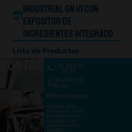
Industrial GN 1/1 con
expositor de
ingredientes integrado
Lista de Productos
CONTACTO
(34) 955 09
22 33
(34) 687 70
56 53
info@frioalhambra.com
Rellene este
formulario y nos
pondremos en
contacto con
usted lo antes
posible.