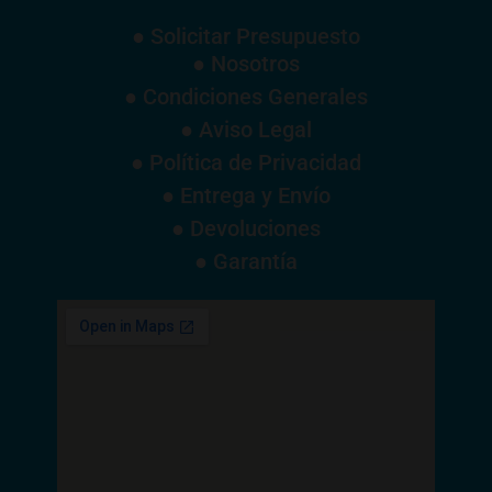
● Solicitar Presupuesto
● Nosotros
● Condiciones Generales
● Aviso Legal
● Política de Privacidad
● Entrega y Envío
● Devoluciones
● Garantía