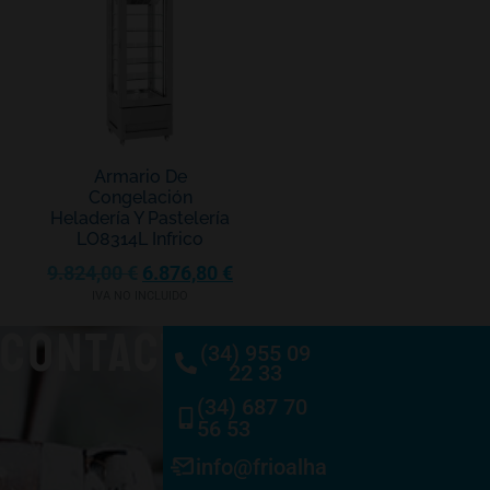
Armario De
Congelación
Heladería Y Pastelería
LO8314L Infrico
9.824,00
€
6.876,80
€
IVA NO INCLUIDO
CONTACTO
(34) 955 09
22 33
(34) 687 70
56 53
info@frioalhambra.com