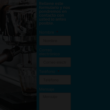
Rellene este
formulario y nos
pondremos en
contacto con
usted lo antes
posible.
Nombre
Correo
electrónico
Teléfono
Mensaje