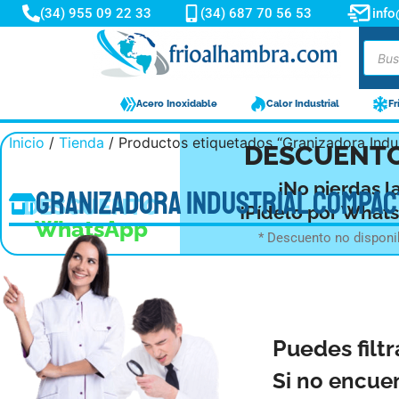
(34) 955 09 22 33
(34) 687 70 56 53
inf
Acero Inoxidable
Calor Industrial
Fr
Inicio
/
Tienda
/ Productos etiquetados “Granizadora Indu
-10%
DESCUENTO
¡No pierdas l
Granizadora Industrial Compact
DESCUENTO
¡Pídelo por What
WhatsApp
* Descuento no disponi
Puedes filtr
Si no encue