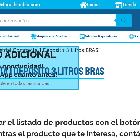
o@frioalhambra.com
Inicio
Tienda
ío industrial
Maquinaria Auxiliar
Vitrinas Expositoras
Ext
strial Compacta 1 Deposito 3 Litros BRAS”
 ADICIONAL
a oportunidad!
a 1 Deposito 3 Litros BRAS
sApp cuánto antes!
ble en todas las marcas.
ar el listado de productos con el bot
ntras el producto que te interesa, con