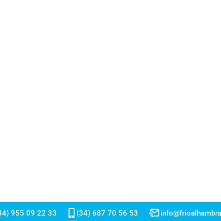
34) 955 09 22 33
(34) 687 70 56 53
info@frioalhambr