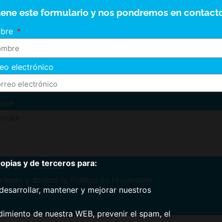
lene este formulario y nos pondremos en contacto
bre
eo electrónico
saje
pias y de terceros para:
tica de Privacidad
 leído y acepto la
Política de Privacidad
.
desarrollar, mantener y mejorar nuestros
dimiento de nuestra WEB, prevenir el spam, el