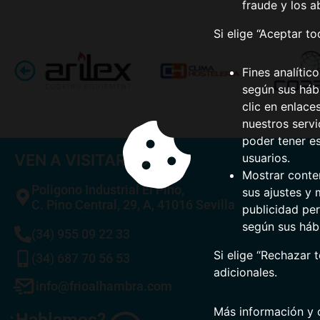
fraude y los a
Si elige “Aceptar t
Fines analític
según sus hábi
clic en enlace
nuestros serv
poder tener e
VEN A VISITARNOS
usuarios.
Mostrar conte
Poligono Industrial El Pino,
sus ajustes y 
C. Pino Central, 29, A, 41016 Sevilla
publicidad per
según sus háb
(34) 955 09 22 33
Si elige “Rechazar 
(34) 687 70 56 53
adicionales.
info@frioalhambra.com
Más información y 
¿Hablamos?