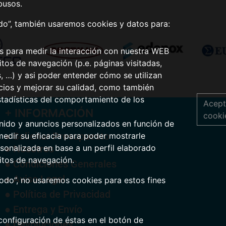
busos.
odo”, también usaremos cookies y datos para:
os para medir la interacción con nuestra WEB
tos de navegación (p.e. páginas visitadas,
s, …) y asi poder entender cómo se utilizan
icios y mejorar su calidad, como también
stadísticas del comportamiento de los
Acept
+ INFORMACIÓN
cooki
nido y anuncios personalizados en función de
● Solicitar Presupuesto
medir su eficacia para poder mostrarle
● Nosotros
sonalizada en base a un perfil elaborado
itos de navegación.
● Condiciones Generales
● Aviso Legal
todo”, no usaremos cookies para estos fines
● Política de Privacidad
● Entrega y Envío
configuración de éstas en el botón de
● Devoluciones