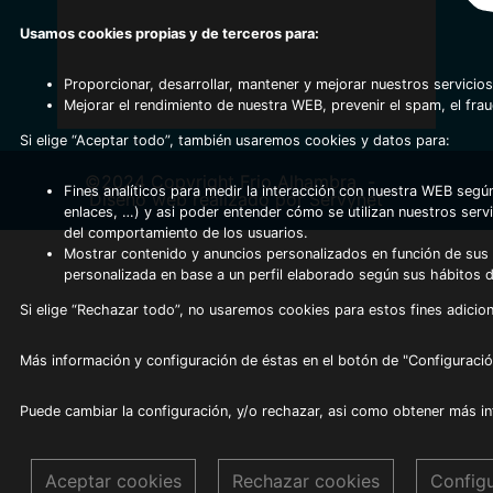
Usamos cookies propias y de terceros para:
Proporcionar, desarrollar, mantener y mejorar nuestros servicios
Mejorar el rendimiento de nuestra WEB, prevenir el spam, el fra
Si elige “Aceptar todo”, también usaremos cookies y datos para:
©2024 Copyright Frio Alhambra
-
Fines analíticos para medir la interacción con nuestra WEB según
Diseño web realizado por Servynet
enlaces, …) y asi poder entender cómo se utilizan nuestros serv
del comportamiento de los usuarios.
Mostrar contenido y anuncios personalizados en función de sus a
personalizada en base a un perfil elaborado según sus hábitos 
Si elige “Rechazar todo”, no usaremos cookies para estos fines adicion
Más información y configuración de éstas en el botón de "Configuració
Puede cambiar la configuración, y/o rechazar, asi como obtener más i
Aceptar cookies
Rechazar cookies
Config