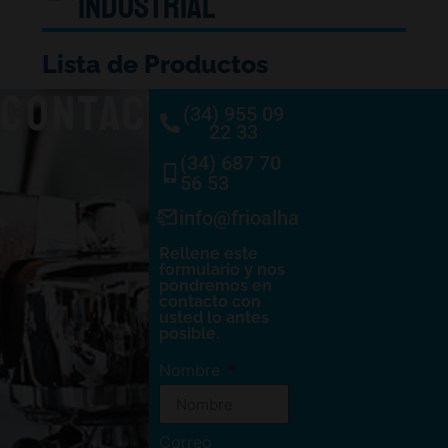
Industrial
Lista de Productos
CONTACTO
(34) 955 09
22 33
(34) 687 70
56 53
info@frioalhambra.com
Rellene este
formulario y nos
pondremos en
contacto con
usted lo antes
posible.
Nombre
Correo