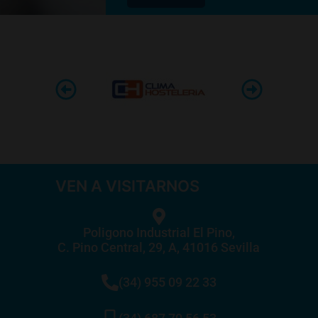
VEN A VISITARNOS
Poligono Industrial El Pino,
C. Pino Central, 29, A, 41016 Sevilla
(34) 955 09 22 33