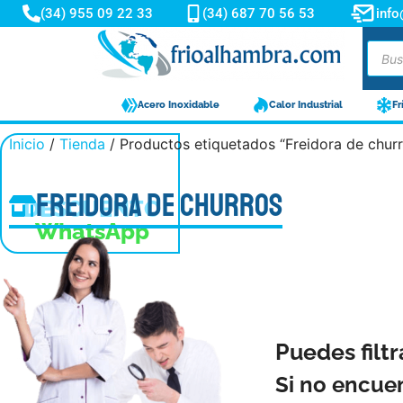
(34) 955 09 22 33
(34) 687 70 56 53
inf
Acero Inoxidable
Calor Industrial
Fr
Inicio
/
Tienda
/ Productos etiquetados “Freidora de chur
-10%
Freidora de churros
DESCUENTO
WhatsApp
Puedes filtr
Si no encue