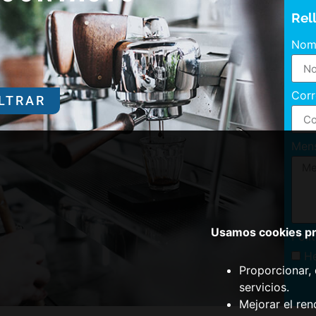
Rel
Nom
Corr
ILTRAR
Men
Usamos cookies pro
Polí
He
Proporcionar, 
servicios.
Mejorar el ren