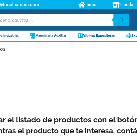
o@frioalhambra.com
Inicio
Tienda
ío industrial
Maquinaria Auxiliar
Vitrinas Expositoras
Ext
ros”
ar el listado de productos con el bot
ntras el producto que te interesa, con