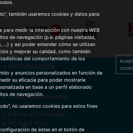
busos.
odo”, también usaremos cookies y datos para:
os para medir la interacción con nuestra WEB
tos de navegación (p.e. páginas visitadas,
s, …) y asi poder entender cómo se utilizan
icios y mejorar su calidad, como también
stadísticas del comportamiento de los
Acept
+ INFORMACIÓN
cooki
nido y anuncios personalizados en función de
● Solicitar Presupuesto
medir su eficacia para poder mostrarle
● Nosotros
sonalizada en base a un perfil elaborado
itos de navegación.
● Condiciones Generales
● Aviso Legal
todo”, no usaremos cookies para estos fines
● Política de Privacidad
● Entrega y Envío
configuración de éstas en el botón de
● Devoluciones