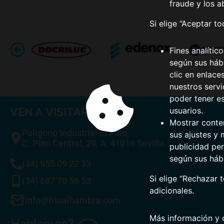
fraude y los a
Si elige “Aceptar t
Fines analític
según sus hábi
clic en enlace
nuestros serv
poder tener e
VEN A VISITARNOS
usuarios.
Mostrar conte
Poligono Industrial El Pino,
sus ajustes y 
C. Pino Central, 29, A, 41016 Sevilla
publicidad per
según sus háb
(34) 955 09 22 33
Si elige “Rechazar 
(34) 687 70 56 53
adicionales.
info@frioalhambra.com
Más información y 
¿Hablamos?