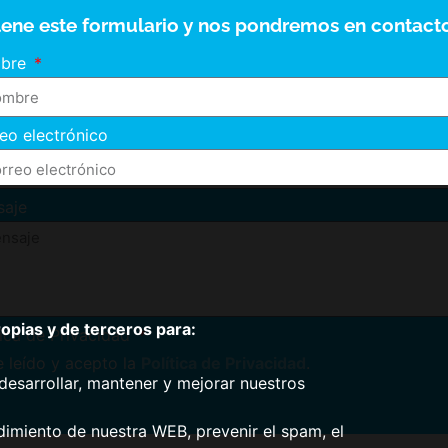
lene este formulario y nos pondremos en contacto
bre
eo electrónico
saje
pias y de terceros para:
tica de Privacidad
 leído y acepto la
Política de Privacidad
.
desarrollar, mantener y mejorar nuestros
dimiento de nuestra WEB, prevenir el spam, el