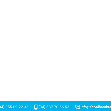
34) 955 09 22 33
(34) 687 70 56 53
info@frioalhambr