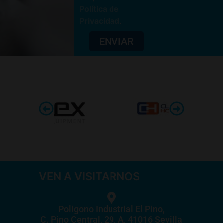
Política de
Privacidad
.
ENVIAR
VEN A VISITARNOS
Poligono Industrial El Pino,
C. Pino Central, 29, A, 41016 Sevilla