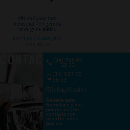
Vitrina Expositora
Industrial Refrigerada
Vmd 37 Ru Infrico
8.071,00
€
5.649,70
€
IVA NO INCLUIDO
CONTACTO
(34) 955 09
22 33
(34) 687 70
56 53
info@frioalhambra.com
Rellene este
formulario y nos
pondremos en
contacto con
usted lo antes
posible.