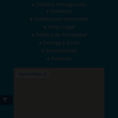
● Solicitar Presupuesto
● Nosotros
● Condiciones Generales
● Aviso Legal
● Política de Privacidad
● Entrega y Envío
● Devoluciones
● Garantía