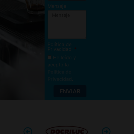
Mensaje
Política de
Privacidad
He leído y
acepto la
Política de
Privacidad
.
ENVIAR