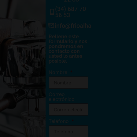
(34) 687 70
56 53
info@frioalhambra.com
Rellene este
formulario y nos
pondremos en
contacto con
usted lo antes
posible.
Nombre
Correo
electrónico
Teléfono