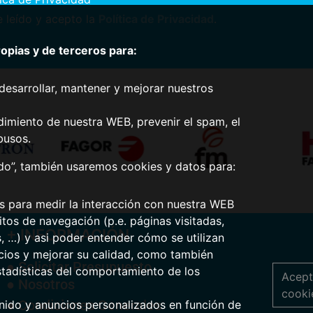
 leído y acepto la
Política de Privacidad
.
pias y de terceros para:
desarrollar, mantener y mejorar nuestros
dimiento de nuestra WEB, prevenir el spam, el
busos.
odo”, también usaremos cookies y datos para:
os para medir la interacción con nuestra WEB
tos de navegación (p.e. páginas visitadas,
+ INFORMACIÓN
s, …) y asi poder entender cómo se utilizan
icios y mejorar su calidad, como también
● Solicitar Presupuesto
stadísticas del comportamiento de los
Acept
● Nosotros
cooki
● Condiciones Generales
nido y anuncios personalizados en función de