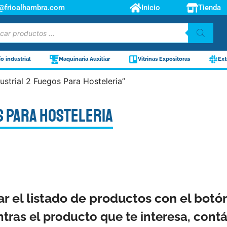
o@frioalhambra.com
Inicio
Tienda
ío industrial
Maquinaria Auxiliar
Vitrinas Expositoras
Ext
strial 2 Fuegos Para Hosteleria”
s Para Hosteleria
ar el listado de productos con el bot
ntras el producto que te interesa, con