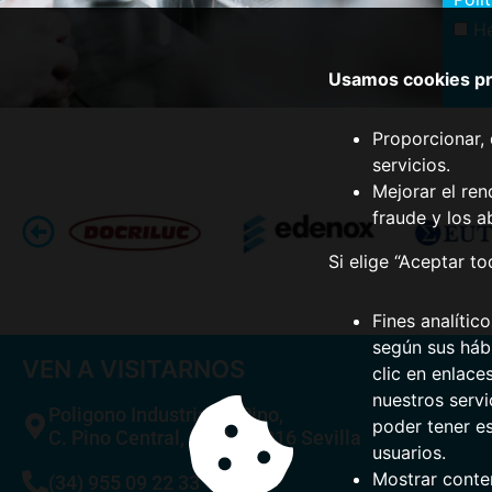
He
Usamos cookies pro
Proporcionar, 
servicios.
Mejorar el ren
fraude y los a
Si elige “Aceptar t
Fines analític
según sus hábi
VEN A VISITARNOS
clic en enlace
nuestros serv
Poligono Industrial El Pino,
poder tener e
C. Pino Central, 29, A, 41016 Sevilla
usuarios.
Mostrar conte
(34) 955 09 22 33