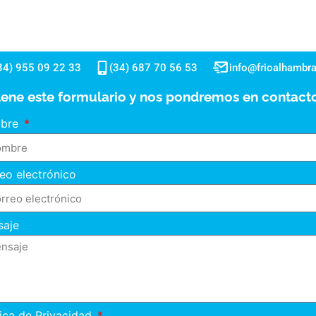
34) 955 09 22 33
(34) 687 70 56 53
info@frioalhambr
lene este formulario y nos pondremos en contacto
bre
eo electrónico
saje
tica de Privacidad