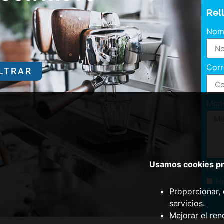
Rel
Nom
Corr
ILTRAR
Men
Usamos cookies pro
Polí
He
Proporcionar, 
servicios.
Mejorar el ren