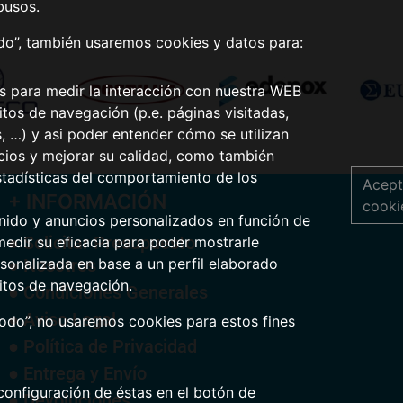
busos.
odo”, también usaremos cookies y datos para:
os para medir la interacción con nuestra WEB
tos de navegación (p.e. páginas visitadas,
s, …) y asi poder entender cómo se utilizan
icios y mejorar su calidad, como también
stadísticas del comportamiento de los
Acept
+ INFORMACIÓN
cooki
nido y anuncios personalizados en función de
● Solicitar Presupuesto
medir su eficacia para poder mostrarle
● Nosotros
sonalizada en base a un perfil elaborado
itos de navegación.
● Condiciones Generales
● Aviso Legal
todo”, no usaremos cookies para estos fines
● Política de Privacidad
● Entrega y Envío
configuración de éstas en el botón de
● Devoluciones