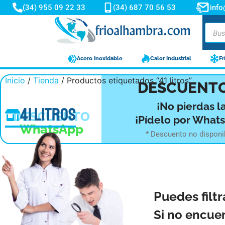
(34) 955 09 22 33
(34) 687 70 56 53
inf
Acero Inoxidable
Calor Industrial
Fr
Inicio
/
Tienda
/ Productos etiquetados “41 litros”
-10%
DESCUENTO
¡No pierdas l
41 litros
DESCUENTO
¡Pídelo por What
WhatsApp
* Descuento no disponi
Puedes filtr
Si no encue