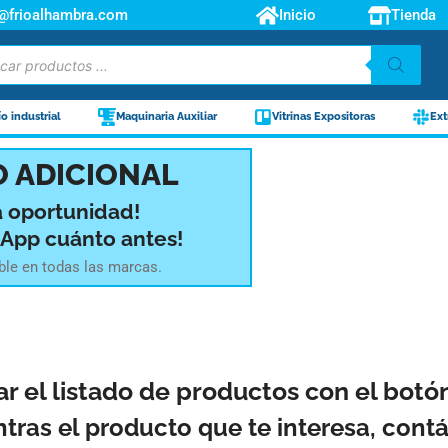
o@frioalhambra.com
Inicio
Tienda
ío industrial
Maquinaria Auxiliar
Vitrinas Expositoras
Ext
 ADICIONAL
a oportunidad!
sApp cuánto antes!
ble en todas las marcas.
ar el listado de productos con el bot
ntras el producto que te interesa, con