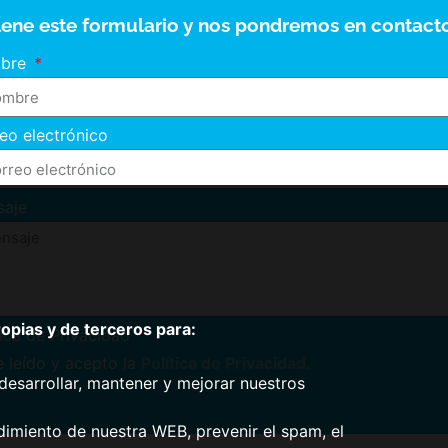
lene este formulario y nos pondremos en contacto
bre
eo electrónico
saje
pias y de terceros para:
tica de Privacidad
 leído y acepto la
Política de Privacidad
.
desarrollar, mantener y mejorar nuestros
dimiento de nuestra WEB, prevenir el spam, el