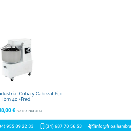
dustrial Cuba y Cabezal Fijo
Ibm 40 +Fred
48,00
€
IVA NO INCLUIDO
34) 955 09 22 33
(34) 687 70 56 53
info@frioalhambr