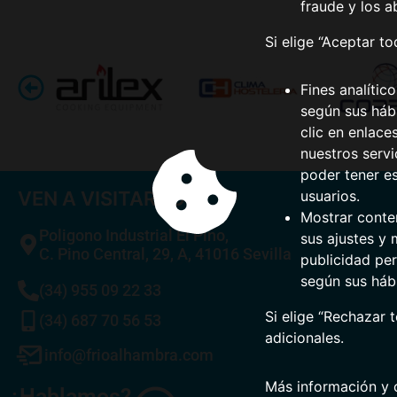
fraude y los a
Si elige “Aceptar t
Fines analític
según sus hábi
clic en enlace
nuestros serv
poder tener e
VEN A VISITARNOS
usuarios.
Mostrar conte
Poligono Industrial El Pino,
sus ajustes y 
C. Pino Central, 29, A, 41016 Sevilla
publicidad per
según sus háb
(34) 955 09 22 33
Si elige “Rechazar 
(34) 687 70 56 53
adicionales.
info@frioalhambra.com
Más información y 
¿Hablamos?