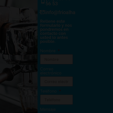
56 53
info@frioalhambra.com
Rellene este
formulario y nos
pondremos en
contacto con
usted lo antes
posible.
Nombre
Correo
electrónico
Teléfono
Mensaje