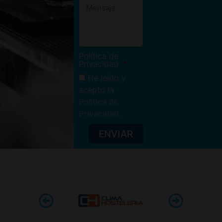
Política de
Privacidad
He leído y
acepto la
Política de
Privacidad
.
ENVIAR