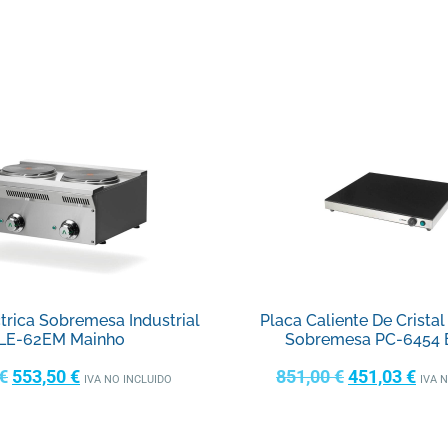
trica Sobremesa Industrial
Placa Caliente De Crista
LE-62EM Mainho
Sobremesa PC-6454 
€
553,50
€
851,00
€
451,03
€
IVA NO INCLUIDO
IVA 