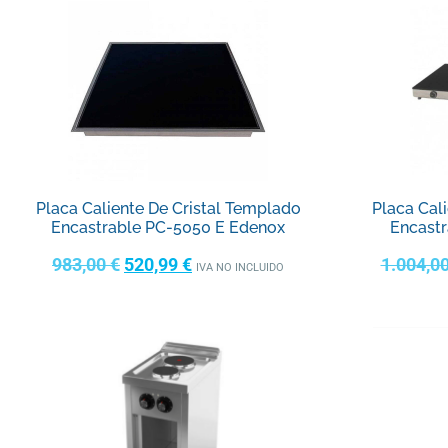
Placa Caliente De Cristal Templado
Placa Cal
Encastrable PC-5050 E Edenox
Encast
983,00
€
520,99
€
1.004,0
IVA NO INCLUIDO