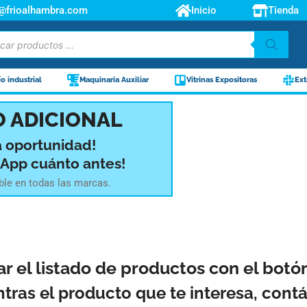
o@frioalhambra.com
Inicio
Tienda
ío industrial
Maquinaria Auxiliar
Vitrinas Expositoras
Ext
 ADICIONAL
a oportunidad!
sApp cuánto antes!
ble en todas las marcas.
ar el listado de productos con el bot
ntras el producto que te interesa, con