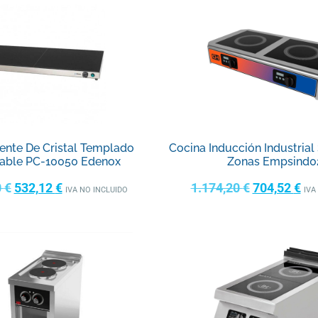
iente De Cristal Templado
Cocina Inducción Industria
rable PC-10050 Edenox
Zonas Empsind0
0
€
532,12
€
1.174,20
€
704,52
€
IVA NO INCLUIDO
IVA