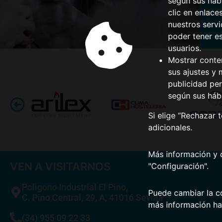
según sus hábi
clic en enlace
He
nuestros serv
poder tener e
usuarios.
Mostrar conte
sus ajustes y 
publicidad per
según sus háb
Si elige “Rechazar 
adicionales.
Más información y 
VEN A VISITARNOS
"Configuración".
Poligono Industrial El Pino,
Puede cambiar la co
C. Pino Central, 29, A, 41016 Sevilla
más información ha
(34) 955 09 22 33