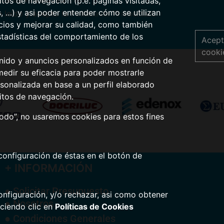
tos de navegación (p.e. páginas visitadas,
s, …) y asi poder entender cómo se utilizan
 leído y acepto la
Política de Privacidad
.
icios y mejorar su calidad, como también
stadísticas del comportamiento de los
Acept
cooki
nido y anuncios personalizados en función de
medir su eficacia para poder mostrarle
sonalizada en base a un perfil elaborado
itos de navegación.
todo”, no usaremos cookies para estos fines
configuración de éstas en el botón de
+ INFORMACIÓN
● Solicitar Presupuesto
nfiguración, y/o rechazar, asi como obtener
● Nosotros
ciendo clic en
Políticas de Cookies
● Condiciones Generales