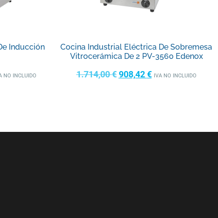
 De Inducción
Cocina Industrial Eléctrica De Sobremesa
Vitrocerámica De 2 PV-3560 Edenox
1.714,00
€
908,42
€
A NO INCLUIDO
IVA NO INCLUIDO