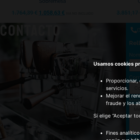
Sobremesa
1.764,39
€
1.058,63
€
3.851,17
IVA NO INCLUIDO
CONTACTO
(
Rel
Nom
Usamos cookies pro
Corr
Proporcionar, 
servicios.
Mejorar el ren
Men
fraude y los a
Si elige “Aceptar t
Fines analític
Polí