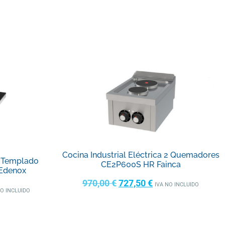
Cocina Industrial Eléctrica 2 Quemadores
l Templado
CE2P600S HR Fainca
Edenox
970,00
€
727,50
€
IVA NO INCLUIDO
NO INCLUIDO