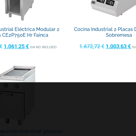
strial Eléctrica Modular 2
Cocina Industrial 2 Placas
s CE2P750E Hr Fainca
Sobremesa
€
1.061,25
€
1.672,72
€
1.003,63
€
IVA NO INCLUIDO
IV
nducción Industrial 9705100