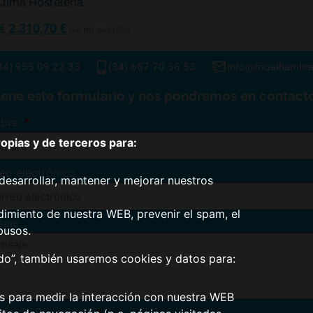
Clima Hostelería
€
2.310,70
€
IVA NO INCLUIDO
34) 955 09 22 33
(34) 687 70 56 53
info@frioalhambr
lene este formulario y nos pondremos en contacto
bre
pias y de terceros para:
eo electrónico
desarrollar, mantener y mejorar nuestros
dimiento de nuestra WEB, prevenir el spam, el
saje
busos.
odo”, también usaremos cookies y datos para:
os para medir la interacción con nuestra WEB
tica de Privacidad