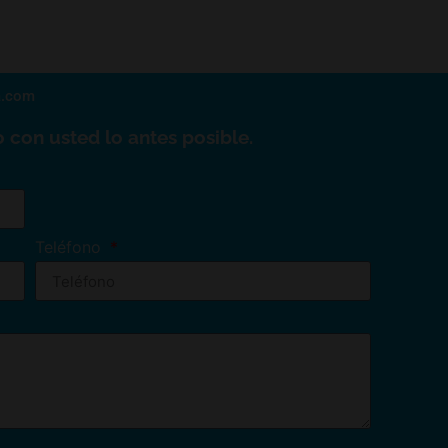
a.com
 con usted lo antes posible.
Teléfono