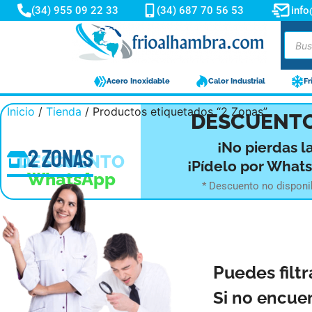
(34) 955 09 22 33
(34) 687 70 56 53
inf
Acero Inoxidable
Calor Industrial
Fr
Inicio
/
Tienda
/ Productos etiquetados “2 Zonas”
-10%
DESCUENTO
¡No pierdas l
2 Zonas
DESCUENTO
¡Pídelo por What
WhatsApp
* Descuento no disponi
Puedes filtr
Si no encue