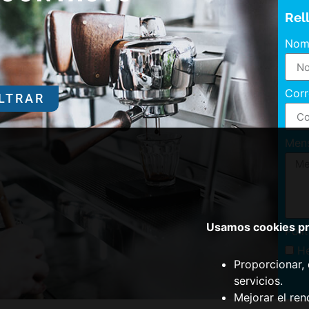
Rel
Nom
Corr
ILTRAR
Men
Usamos cookies pro
Polí
He
Proporcionar, 
servicios.
Mejorar el ren