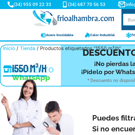
(34) 955 09 22 33
(34) 687 70 56 53
inf
Acero Inoxidable
Calor Industrial
Fr
Inicio
/
Tienda
/ Productos etiquetados “1550 m³/h”
-10%
DESCUENTO
¡No pierdas l
1550 m³/h
DESCUENTO
¡Pídelo por What
WhatsApp
* Descuento no disponi
Puedes filtr
Si no encue