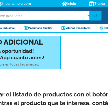
o@frioalhambra.com
Inicio
Tienda
ío industrial
Maquinaria Auxiliar
Vitrinas Expositoras
Ext
 ADICIONAL
a oportunidad!
sApp cuánto antes!
ble en todas las marcas.
ar el listado de productos con el bot
ntras el producto que te interesa, con