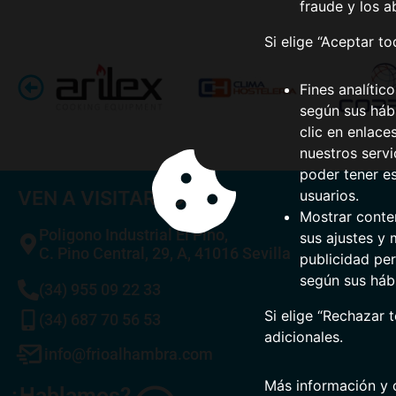
fraude y los a
Si elige “Aceptar t
Fines analític
según sus hábi
clic en enlace
nuestros serv
poder tener e
VEN A VISITARNOS
usuarios.
Mostrar conte
Poligono Industrial El Pino,
sus ajustes y 
C. Pino Central, 29, A, 41016 Sevilla
publicidad per
según sus háb
(34) 955 09 22 33
Si elige “Rechazar 
(34) 687 70 56 53
adicionales.
info@frioalhambra.com
Más información y 
¿Hablamos?