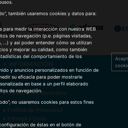
busos.
odo”, también usaremos cookies y datos para:
os para medir la interacción con nuestra WEB
tos de navegación (p.e. páginas visitadas,
s, …) y asi poder entender cómo se utilizan
icios y mejorar su calidad, como también
stadísticas del comportamiento de los
Acept
+ INFORMACIÓN
cooki
nido y anuncios personalizados en función de
● Solicitar Presupuesto
medir su eficacia para poder mostrarle
● Nosotros
sonalizada en base a un perfil elaborado
itos de navegación.
● Condiciones Generales
● Aviso Legal
todo”, no usaremos cookies para estos fines
● Política de Privacidad
● Entrega y Envío
configuración de éstas en el botón de
● Devoluciones