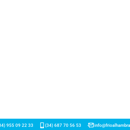
34) 955 09 22 33
(34) 687 70 56 53
info@frioalhambr