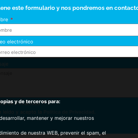
lene este formulario y nos pondremos en contacto
bre
eo electrónico
saje
pias y de terceros para:
tica de Privacidad
 leído y acepto la
Política de Privacidad
.
desarrollar, mantener y mejorar nuestros
dimiento de nuestra WEB, prevenir el spam, el